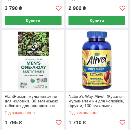
3 790
2 902
₴
₴
Купити
Купити
PlantFusion, мультивітаміни
Nature's Way, Alive!, Жувальні
для чоловіків, 30 веганських
мультивітаміни для чоловіків,
таблеток для одноразового
фрукти, 130 жувальних
прийому
таблеток
Під замовлення
Під замовлення
1 795
1 710
₴
₴