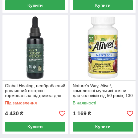
Купити
Купити
Global Healing, необроблений
Nature's Way, Alive!,
рослинний екстракт,
комплексні мультивітаміни
гормональна підтримка для
для чоловіків від 50 років, 130
чоловіків, 59,2 мл (2 рідк.
таблеток
Під замовлення
В наявності
унції)
4 430
1 169
₴
₴
Купити
Купити