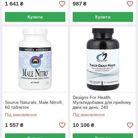
1 641
987
₴
₴
Купити
Купити
Designs For Health,
Source Naturals, Male Nitro®,
Мультидобавка для прийому
60 таблеток
двічі на день, 240
вегетаріанських капсул
Під замовлення
Під замовлення
1 557
10 106
₴
₴