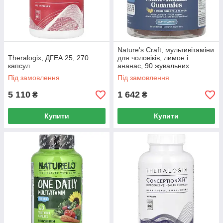
Nature's Craft, мультивітаміни
Theralogix, ДГЕА 25, 270
для чоловіків, лимон і
капсул
ананас, 90 жувальних
мармеладок
Під замовлення
Під замовлення
5 110
1 642
₴
₴
Купити
Купити