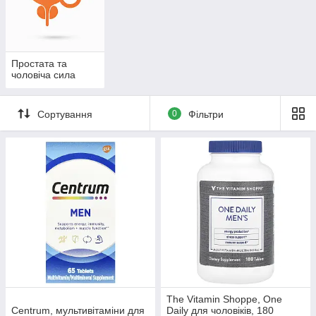
тестостероном. Они восполнят недостаток гормона в
организме и приведут в норму функционирование системы.
Отметим, все препараты были заверены врачами, они
проверили их эффективность и подтвердили качество.
Эффективная формула уже помогла множеству мужчин по
Простата та
всему миру преодолеть свои проблемы и восстановить свою
чоловіча сила
сексуальную жизнь. Попробуйте и убедитесь на собственном
опыте — наши препараты вернут вас к нормальной жизни!
Сортування
0
Фільтри
The Vitamin Shoppe, One
Centrum, мультивітаміни для
Daily для чоловіків, 180