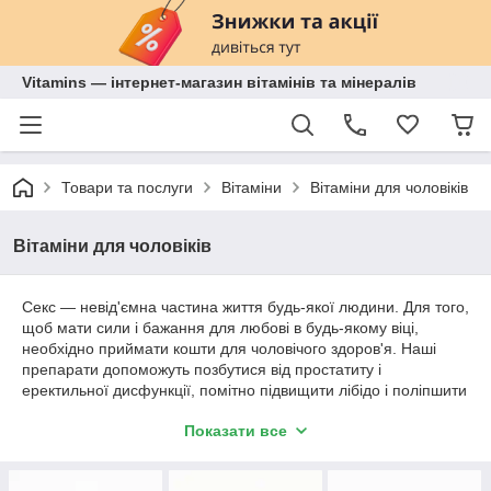
Vitamins — інтернет-магазин вітамінів та мінералів
Товари та послуги
Вітаміни
Вітаміни для чоловіків
Вітаміни для чоловіків
Секс — невід'ємна частина життя будь-якої людини. Для того,
щоб мати сили і бажання для любові в будь-якому віці,
необхідно приймати кошти для чоловічого здоров'я. Наші
препарати допоможуть позбутися від простатиту і
еректильної дисфункції, помітно підвищити лібідо і поліпшити
якість оргазмів. Вони містять тестостерон, що помітно
Показати все
впливає на посилення чоловічої сили, підвищення бажання і
чутливість. Представлені засоби абсолютно не небезпечні, це
якісні біологічні активні харчові добавки, смачні лікувальні чаї,