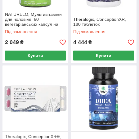
NATURELO, Мультивітаміни
для чоловіків, 60
Theralogix, ConceptionXR,
вегетаріанських капсул на
180 таблеток
день
Під замовлення
Під замовлення
2 049
4 444
₴
₴
Купити
Купити
Theralogix, ConceptionXR®,