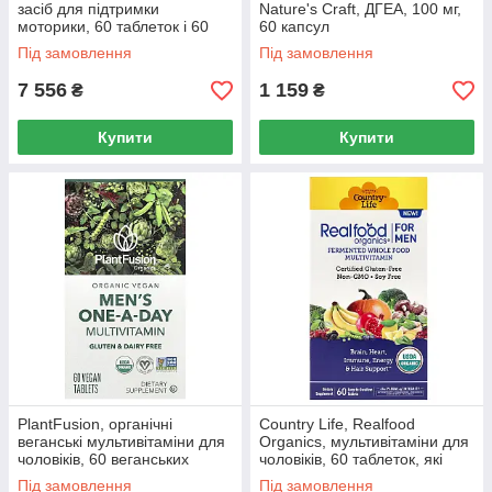
засіб для підтримки
Nature's Craft, ДГЕА, 100 мг,
моторики, 60 таблеток і 60
60 капсул
капсул
Під замовлення
Під замовлення
7 556
1 159
₴
₴
Купити
Купити
PlantFusion, органічні
Country Life, Realfood
веганські мультивітаміни для
Organics, мультивітаміни для
чоловіків, 60 веганських
чоловіків, 60 таблеток, які
таблеток
легко ковтати
Під замовлення
Під замовлення