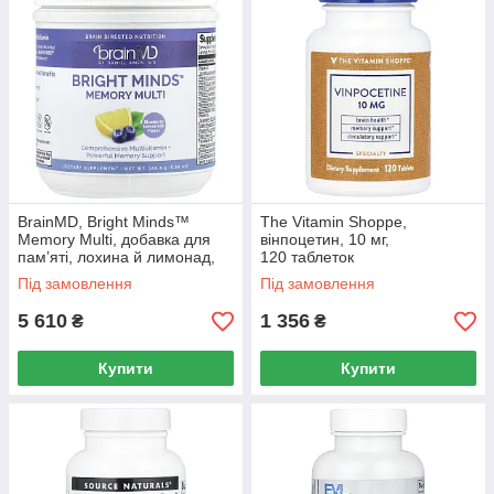
BrainMD, Bright Minds™
The Vitamin Shoppe,
Memory Multi, добавка для
вінпоцетин, 10 мг,
пам’яті, лохина й лимонад,
120 таблеток
158,4 г (5,59 унції)
Під замовлення
Під замовлення
5 610
1 356
₴
₴
Купити
Купити