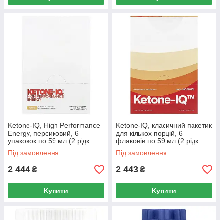
Ketone-IQ, High Performance
Ketone-IQ, класичний пакетик
Energy, персиковий, 6
для кількох порцій, 6
упаковок по 59 мл (2 рідк.
флаконів по 59 мл (2 рідк.
унції)
унції).
Під замовлення
Під замовлення
2 444
2 443
₴
₴
Купити
Купити