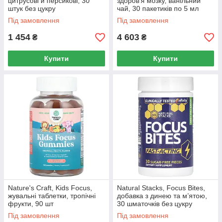
цитрусові й персикові, 30
здоров’я мозку, ванільний
штук без цукру
чай, 30 пакетиків по 5 мл
Під замовлення
Під замовлення
1 454
4 603
₴
₴
Купити
Купити
Nature's Craft, Kids Focus,
Natural Stacks, Focus Bites,
жувальні таблетки, тропічні
добавка з динею та м’ятою,
фрукти, 90 шт
30 шматочків без цукру
Під замовлення
Під замовлення