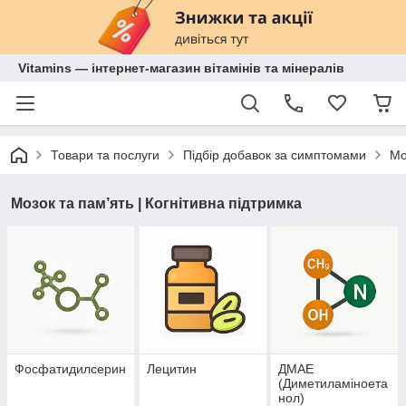
Vitamins — інтернет-магазин вітамінів та мінералів
Товари та послуги
Підбір добавок за симптомами
Мо
Мозок та пам’ять | Когнітивна підтримка
Фосфатидилсерин
Лецитин
ДМАЕ
(Диметиламіноета
нол)