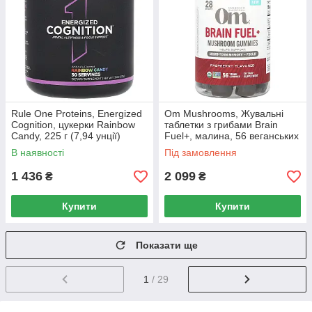
Rule One Proteins, Energized
Om Mushrooms, Жувальні
Cognition, цукерки Rainbow
таблетки з грибами Brain
Candy, 225 г (7,94 унції)
Fuel+, малина, 56 веганських
жувальних таблеток
В наявності
Під замовлення
1 436
2 099
₴
₴
Купити
Купити
Показати ще
1
/ 29