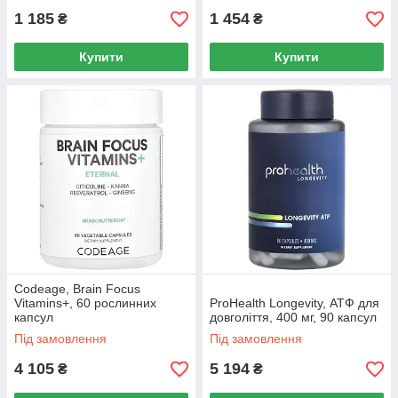
1 185
1 454
₴
₴
Купити
Купити
Codeage, Brain Focus
Vitamins+, 60 рослинних
ProHealth Longevity, АТФ для
капсул
довголіття, 400 мг, 90 капсул
Під замовлення
Під замовлення
4 105
5 194
₴
₴