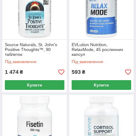
Source Naturals, St. John's
EVLution Nutrition,
Positive Thoughts™, 90
RelaxMode, 45 рослинних
таблеток
капсул
Під замовлення
Під замовлення
1 474
593
₴
₴
Купити
Купити