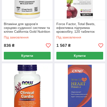
Вітаміни для здоров'я
Force Factor, Total Beets,
серцево-судинної системи та
ефективна підтримка
клітин California Gold Nutrition
кровообігу, 120 таблеток
(Life Boost) 60 рослинних
Під замовлення
Під замовлення
капсул
836
1 567
₴
₴
Купити
Купити