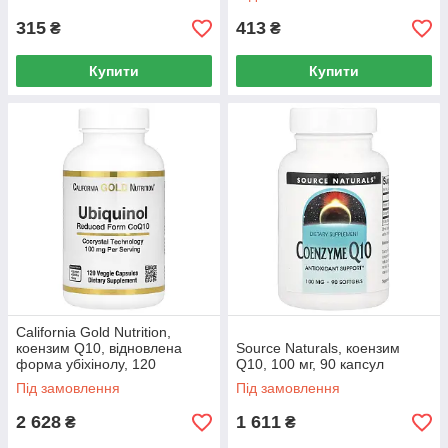
315
413
₴
₴
Купити
Купити
California Gold Nutrition,
коензим Q10, відновлена
Source Naturals, коензим
форма убіхінолу, 120
Q10, 100 мг, 90 капсул
рослинних капсул
Під замовлення
Під замовлення
2 628
1 611
₴
₴