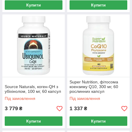
Купити
Купити
Super Nutrition, фітосома
Source Naturals, коген-QH з
коензиму Q10, 300 мг, 60
убіхінолом, 100 мг, 60 капсул
рослинних капсул
Під замовлення
Під замовлення
3 779
1 337
₴
₴
Купити
Купити