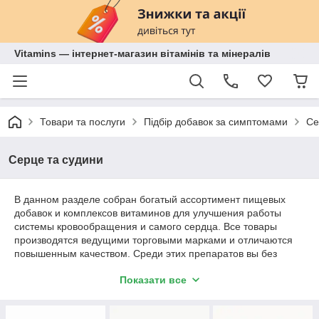
Vitamins — інтернет-магазин вітамінів та мінералів
Товари та послуги
Підбір добавок за симптомами
Се
Серце та судини
В данном разделе собран богатый ассортимент пищевых
добавок и комплексов витаминов для улучшения работы
системы кровообращения и самого сердца. Все товары
производятся ведущими торговыми марками и отличаются
повышенным качеством. Среди этих препаратов вы без
труда найдете продукцию для:
Показати все
питания сердечной мышцы;
снижения кровяного давления;