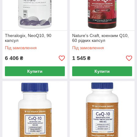
Theralogix, NeoQ10, 90
Nature's Craft, коензим Q10,
капсул
60 рідких капсул
Під замовлення
Під замовлення
6 406
1 545
₴
₴
Купити
Купити