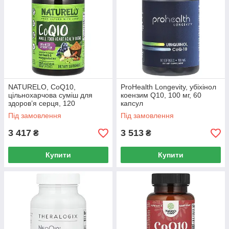
NATURELO, CoQ10,
ProHealth Longevity, убіхінол
цільнохарчова суміш для
коензим Q10, 100 мг, 60
здоров’я серця, 120
капсул
вегетаріанських капсул
Під замовлення
Під замовлення
3 417
3 513
₴
₴
Купити
Купити