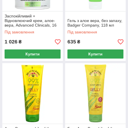
Заспокійливий +
Відновлюючий крем, алое-
Гель з алое вера, без запаху,
вера, Advanced Clinicals, 16
Badger Company, 118 мл
унцій (454 г)
Під замовлення
Під замовлення
1 026
635
₴
₴
Купити
Купити