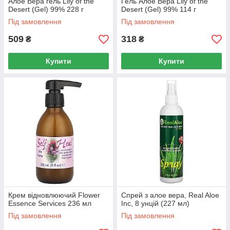
Алое Вера гель Lily of the
Гель Алое Вера Lily of the
Desert (Gel) 99% 228 г
Desert (Gel) 99% 114 г
Під замовлення
Під замовлення
509
318
₴
₴
Купити
Купити
Крем відновлюючий Flower
Спрей з алое вера, Real Aloe
Essence Services 236 мл
Inc, 8 унцій (227 мл)
Під замовлення
Під замовлення