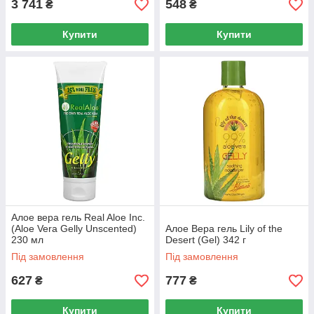
3 741
548
₴
₴
Купити
Купити
Алое вера гель Real Aloe Inc.
(Aloe Vera Gelly Unscented)
Алое Вера гель Lily of the
230 мл
Desert (Gel) 342 г
Під замовлення
Під замовлення
627
777
₴
₴
Купити
Купити