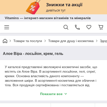
Vitamins — інтернет-магазин вітамінів та мінералів
Товари та послуги
Товари для душу і косметика
Здор
Алое Віра - лосьйон, крем, гель
У каталозі представлені зволожуючі косметичні засоби, що
містять сік Алое Віра. В асортименті лосьйони, гелі, спреї,
креми. Основна властивість даного компоненту —
зволоження шкіри. В асортименті-косметика для обличчя і
тіла. Вся продукція сертифікована і поставляється від
відомих світових виробників, переважно з США.
Показати все
Властивості соку Алое Віра для шкіри