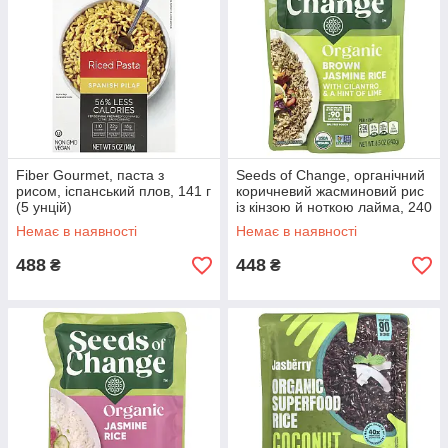
Fiber Gourmet, паста з
Seeds of Change, органічний
рисом, іспанський плов, 141 г
коричневий жасминовий рис
(5 унцій)
із кінзою й ноткою лайма, 240
г (8,5 унції)
Немає в наявності
Немає в наявності
488
448
₴
₴