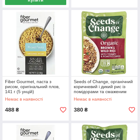
Купити
Fiber Gourmet, паста з
Seeds of Change, органічний
рисом, оригінальний плов,
коричневий і дикий рис із
141 г (5 унцій)
помідорами та смаженим
часником, 240 г (8,5 унції)
Немає в наявності
Немає в наявності
488
380
₴
₴