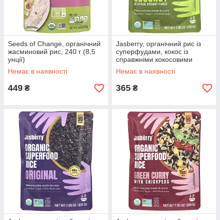
Seeds of Change, органічний
Jasberry, органічний рис із
жасминовий рис, 240 г (8,5
суперфудами, кокос із
унції)
справжніми кокосовими
пластівцями, 200 г (7,05
Немає в наявності
Немає в наявності
унції)
449
365
₴
₴