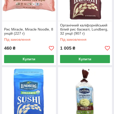
Органічний каліфорнійський
Рис Miracle, Miracle Noodle, 8
білий рис басматі, Lundberg,
унцій (227 г)
32 унції (907 г)
Під замовлення
Під замовлення
460
1 005
₴
₴
Купити
Купити