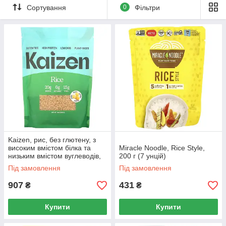
Сортування
0
Фільтри
Kaizen, рис, без глютену, з
високим вмістом білка та
Miracle Noodle, Rice Style,
низьким вмістом вуглеводів,
200 г (7 унцій)
на рослинній основі, 226 г (8
Під замовлення
Під замовлення
унцій)
907
431
₴
₴
Купити
Купити