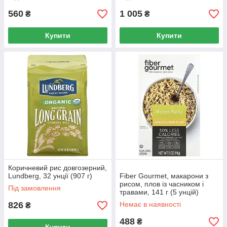
560
1 005
₴
₴
Купити
Купити
Коричневий рис довгозерний,
Lundberg, 32 унції (907 г)
Fiber Gourmet, макарони з
рисом, плов із часником і
Під замовлення
травами, 141 г (5 унцій)
826
Немає в наявності
₴
488
₴