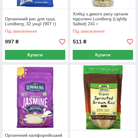
Хлібці з дикого рису органік
Органічний рис для суші,
підсолені Lundberg (Lightly
Lundberg, 32 унції (907 г)
Salted) 241 г
Під замовлення
Під замовлення
997
511
₴
₴
Купити
Купити
Органічний каліфорнійський