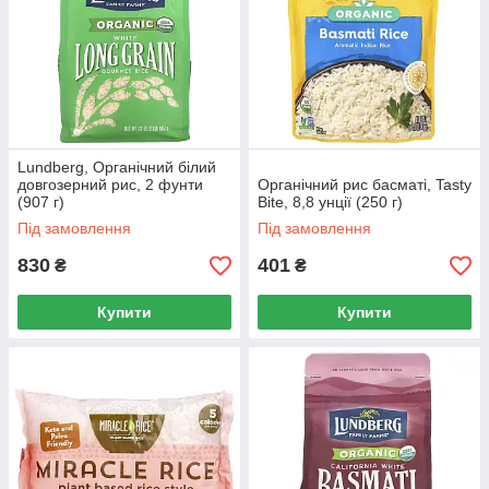
Lundberg, Органічний білий
довгозерний рис, 2 фунти
Органічний рис басматі, Tasty
(907 г)
Bite, 8,8 унції (250 г)
Під замовлення
Під замовлення
830
401
₴
₴
Купити
Купити