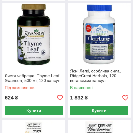
Ясні Легкі, особлива сила,
Листя чебрецю, Thyme Leaf,
RidgeCrest Herbals, 120
Swanson, 500 мг, 120 капсул
веганських капсул
Під замовлення
В наявності
624
1 832
₴
₴
Купити
Купити