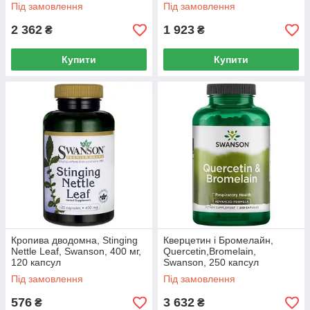
Під замовлення
Під замовлення
2 362
1 923
₴
₴
Купити
Купити
Кропива дводомна, Stinging
Кверцетин і Бромелайн,
Nettle Leaf, Swanson, 400 мг,
Quercetin,Bromelain,
120 капсул
Swanson, 250 капсул
Під замовлення
Під замовлення
576
3 632
₴
₴