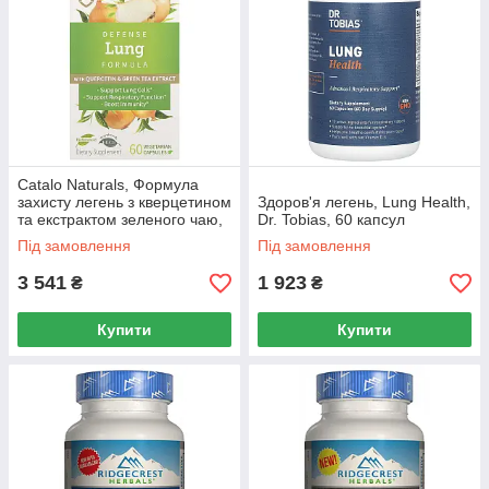
Catalo Naturals, Формула
захисту легень з кверцетином
Здоров'я легень, Lung Health,
та екстрактом зеленого чаю,
Dr. Tobias, 60 капсул
60 вегетаріанських капсул
Під замовлення
Під замовлення
3 541
1 923
₴
₴
Купити
Купити