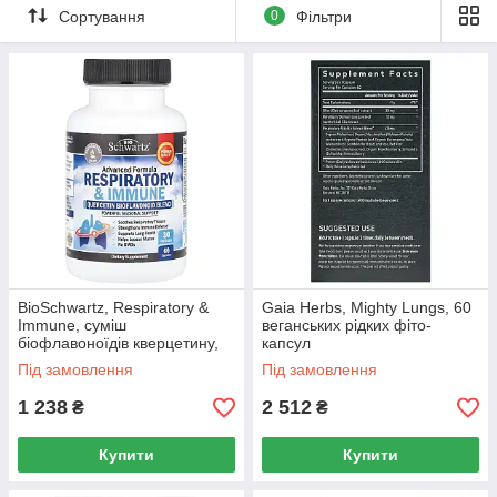
Сортування
0
Фільтри
BioSchwartz, Respiratory &
Gaia Herbs, Mighty Lungs, 60
Immune, суміш
веганських рідких фіто-
біофлавоноїдів кверцетину,
капсул
60 капсул
Під замовлення
Під замовлення
1 238
2 512
₴
₴
Купити
Купити