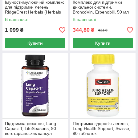
Імуностимулюючий комплекс
Комплекс для підтримки
для підтримки легень
дихальної системи,
RidgeCrest Herbals (Herbals
BroncoVin, Erbenobili, 50 мл
Clear Lungs Immune) 60
крапель
В наявності
В наявності
гелевих капсул
1 099
344,80
₴
₴
431 ₴
Купити
Купити
Підтримка дихання, Lung
Підтримка здоров'я легенів,
Capaci-T, LifeSeasons, 90
Lung Health Support, Swisse,
вегетаріанських капсул
90 таблеток