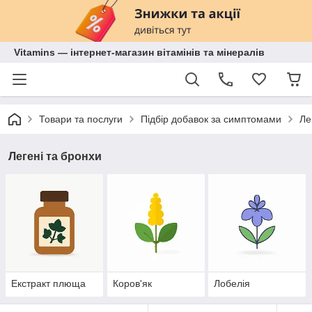
Vitamins — інтернет-магазин вітамінів та мінералів
Товари та послуги
Підбір добавок за симптомами
Ле
Легені та бронхи
Екстракт плюща
Коров'як
Лобелія