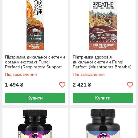
Підтримка дихальної системи
Підтримка здоров'я
органік екстракт Fungi
дихальної системи Fungi
Perfecti (Respiratory Support
Perfecti (Mushrooms Breathe)
Host Defense) 30 мл
60 капсул
Під замовлення
Під замовлення
1 494
2 421
₴
₴
Купити
Купити