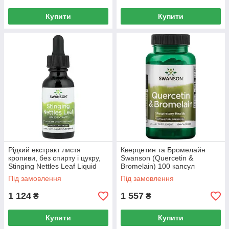
Купити
Купити
Рідкий екстракт листя
Кверцетин та Бромелайн
кропиви, без спирту і цукру,
Swanson (Quercetin &
Stinging Nettles Leaf Liquid
Bromelain) 100 капсул
Extract, Alcohol-,Sugar-Free,
Під замовлення
Під замовлення
Swanson, 296 мл
1 124
1 557
₴
₴
Купити
Купити