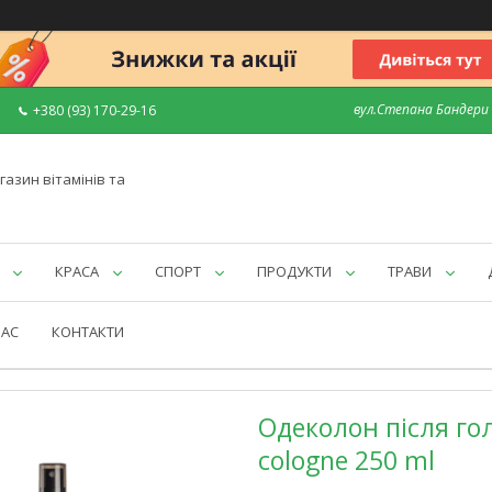
вул.Степана Бандери 7
+380 (93) 170-29-16
газин вітамінів та
КРАСА
СПОРТ
ПРОДУКТИ
ТРАВИ
НАС
КОНТАКТИ
Одеколон після гол
cologne 250 ml