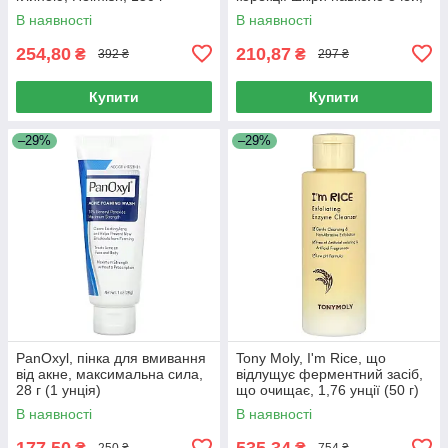
1,2 г (0,04 унції)
В наявності
В наявності
254,80
210,87
₴
₴
392 ₴
297 ₴
Купити
Купити
–29%
–29%
PanOxyl, пінка для вмивання
Tony Moly, I'm Rice, що
від акне, максимальна сила,
відлущує ферментний засіб,
28 г (1 унція)
що очищає, 1,76 унції (50 г)
В наявності
В наявності
177,50
535,34