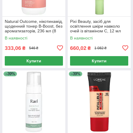
Natural Outcome, нікотинамід,
Pixi Beauty, засіб для
щоденний тонер B-Boost, без
освітлення шкіри навколо
ароматизаторів, 236 мл (8
очей із вітаміном C, 12 мл
унцій)
(0,4 рідк. унції)
В наявності
В наявності
333,06
660,02
₴
₴
546 ₴
1 082 ₴
Купити
Купити
–39%
–39%