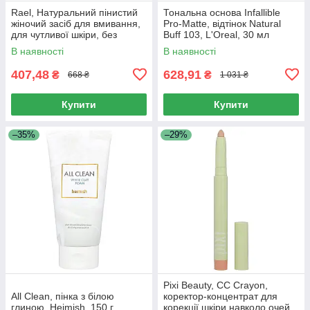
Rael, Натуральний пінистий
Тональна основа Infallible
жіночий засіб для вмивання,
Pro-Matte, відтінок Natural
для чутливої ​​шкіри, без
Buff 103, L'Oreal, 30 мл
запаху, 5 рідких унцій (150
В наявності
В наявності
мл)
407,48
628,91
₴
₴
668 ₴
1 031 ₴
Купити
Купити
–35%
–29%
Pixi Beauty, CC Crayon,
All Clean, пінка з білою
коректор-концентрат для
глиною, Heimish, 150 г
корекції шкіри навколо очей,