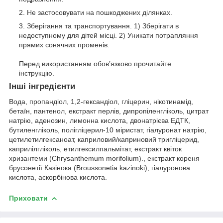
Не застосовувати на пошкоджених ділянках.
Зберігання та транспортування. 1) Зберігати в
недоступному для дітей місці. 2) Уникати потрапляння
прямих сонячних променів.
Перед використанням обов’язково прочитайте
інструкцію.
Інші інгредієнти
Вода, пропандіол, 1,2-гександіол, гліцерин, нікотинамід,
бетаїн, пантенол, екстракт перлів, дипропіленгліколь, цитрат
натрію, аденозин, лимонна кислота, двонатрієва ЕДТК,
бутиленгліколь, полігліцерил-10 міристат, гіалуронат натрію,
цетилетилгексаноат, каприловий/каприновий тригліцерид,
каприлілгліколь, етилгексилпальмітат, екстракт квіток
хризантеми (Chrysanthemum morifolium)., екстракт кореня
брусонетії Казінока (Broussonetia kazinoki), гіалуронова
кислота, аскорбінова кислота.
Приховати