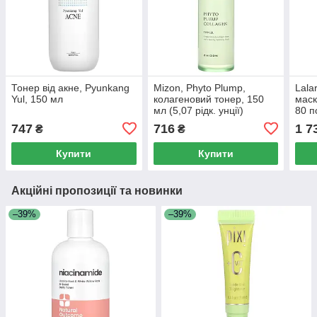
Тонер від акне, Pyunkang
Mizon, Phyto Plump,
Lala
Yul, 150 мл
колагеновий тонер, 150
маск
мл (5,07 рідк. унції)
80 п
(5,07
747
716
1 7
₴
₴
Купити
Купити
Акційні пропозиції та новинки
–39%
–39%