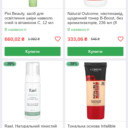
Pixi Beauty, засіб для
Natural Outcome, нікотинамід,
освітлення шкіри навколо
щоденний тонер B-Boost, без
очей із вітаміном C, 12 мл
ароматизаторів, 236 мл (8
(0,4 рідк. унції)
унцій)
В наявності
В наявності
660,02
333,06
₴
₴
1 082 ₴
546 ₴
Купити
Купити
–39%
–39%
Rael, Натуральний пінистий
Тональна основа Infallible