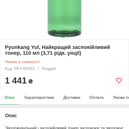
Pyunkang Yul, Найкращий заспокійливий
тонер, 110 мл (3,71 рідк. унції)
Немає в наявності
Код: PKY-68393
Роздріб
1 441
₴
Опис
Характеристики
Доставка
Оплата
Умови п
Опис
Зволожувальний і заспокійливий тонер заспокоює та зволожує