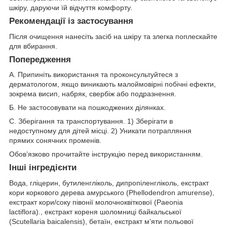
шкіру, даруючи їй відчуття комфорту.
Рекомендації із застосування
Після очищення нанесіть засіб на шкіру та злегка поплескайте
для вбирання.
Попередження
А. Припиніть використання та проконсультуйтеся з
дерматологом, якщо виникають малоймовірні побічні ефекти,
зокрема висип, набряк, свербіж або подразнення.
Б. Не застосовувати на пошкоджених ділянках.
C. Зберігання та транспортування. 1) Зберігати в
недоступному для дітей місці. 2) Уникати потрапляння
прямих сонячних променів.
Обов’язково прочитайте інструкцію перед використанням.
Інші інгредієнти
Вода, гліцерин, бутиленгліколь, дипропіленгліколь, екстракт
кори коркового дерева амурського (Phellodendron amurense),
екстракт кори/соку півонії молочноквіткової (Paeonia
lactiflora)., екстракт кореня шоломниці байкальської
(Scutellaria baicalensis), бетаїн, екстракт м’яти польової