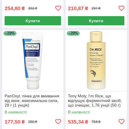
254,80
210,87
₴
₴
392 ₴
297 ₴
Купити
Купити
–29%
–29%
PanOxyl, пінка для вмивання
Tony Moly, I'm Rice, що
від акне, максимальна сила,
відлущує ферментний засіб,
28 г (1 унція)
що очищає, 1,76 унції (50 г)
В наявності
В наявності
177,50
535,34
₴
₴
250 ₴
754 ₴