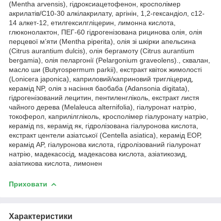
(Mentha arvensis), гідроксиацетофенон, кросполімер
акрилатів/C10-30 алкілакрилату, аргінін, 1,2-гександіол, c12-
14 алкет-12, етилгексилгліцерин, лимонна кислота,
глюконолактон, ПЕГ-60 гідрогенізована рицинова олія, олія
перцевої м’яти (Mentha piperita), олія зі шкірки апельсина
(Citrus aurantium dulcis), олія бергамоту (Citrus aurantium
bergamia), олія пеларгонії (Pelargonium graveolens)., сквалан,
масло ши (Butyrospermum parkii), екстракт квіток жимолості
(Lonicera japonica), каприловий/каприновий тригліцерид,
керамід NP, олія з насіння баобаба (Adansonia digitata),
гідрогенізований лецитин, пентиленгліколь, екстракт листя
чайного дерева (Melaleuca alternifolia), гіалуронат натрію,
токоферол, каприлілгліколь, кросполімер гіалуронату натрію,
керамід ns, керамід як, гідролізована гіалуронова кислота,
екстракт центели азіатської (Centella asiatica), керамід ЕОР,
керамід AP, гіалуронова кислота, гідролізований гіалуронат
натрію, мадекасосід, мадекасова кислота, азіатикозид,
азіатикова кислота, лимонен
Приховати
Характеристики