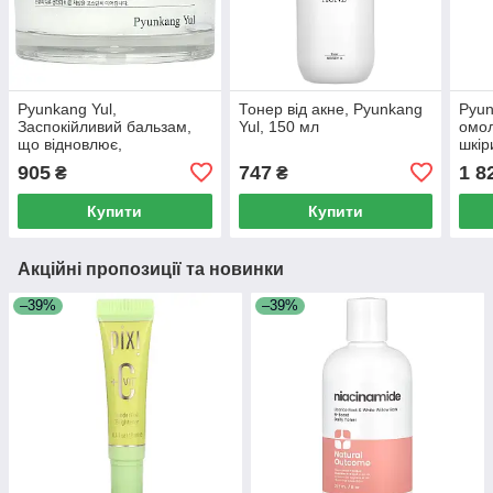
Pyunkang Yul,
Тонер від акне, Pyunkang
Pyun
Заспокійливий бальзам,
Yul, 150 мл
омо
що відновлює,
шкір
зволожуючий, 1,01 рідкої
чорн
905
747
1 8
₴
₴
унції (30 мл)
рідк.
Купити
Купити
Акційні пропозиції та новинки
–39%
–39%