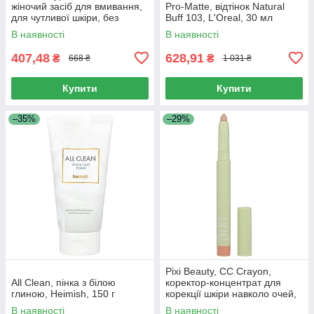
жіночий засіб для вмивання,
Pro-Matte, відтінок Natural
для чутливої ​​шкіри, без
Buff 103, L'Oreal, 30 мл
запаху, 5 рідких унцій (150
В наявності
В наявності
мл)
407,48
628,91
₴
₴
668 ₴
1 031 ₴
Купити
Купити
–35%
–29%
Pixi Beauty, CC Crayon,
All Clean, пінка з білою
коректор-концентрат для
глиною, Heimish, 150 г
корекції шкіри навколо очей,
1,2 г (0,04 унції)
В наявності
В наявності