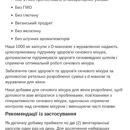
Без ГМО
Без глютену
Веганський продукт
Без желатину
Без штучних ароматизаторів
Наші 1000 мг капсули з D-манозою з журавлиною надають
цілеспрямовану підтримку здоров’ю сечового міхура,
допомагаючи підтримувати здоров’я сечовивідних шляхів і
сприяючи оптимальній роботі сечового міхура.
Забезпечте своє здоров’я та здоров’я сечового міхура за
допомогою ретельно розробленої суміші з d-манози та
журавлини для жінок.
Наші добавки для сечового міхура для жінок розроблені, щоб
допомогти вам впоратися з проблемами, пов’язаними з
гіперактивністю сечового міхура, одночасно сприяючи
контролю над сечовим міхуром і зменшуючи часті позиви.
Рекомендації із застосування
Як дієтичну добавку приймати по дві (2) вегетаріанські
капсули один раз на день. Для досягнення найкращих