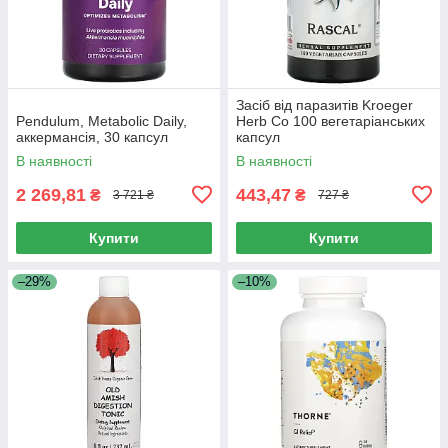
Засіб від паразитів Kroeger
Pendulum, Metabolic Daily,
Herb Co 100 вегетаріанських
аккермансія, 30 капсул
капсул
В наявності
В наявності
2 269,81
443,47
₴
₴
3 721 ₴
727 ₴
Купити
Купити
–29%
–10%