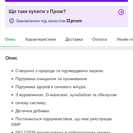
Що таке купити з Пром?
Замовлення під захистом
Опис
Характеристики
Доставка
Оплата
Умови п
Опис
Створено з природи та підтверджено наукою
Підтримка очищення та промивання
Підтримка здоров’я сечового міхура
З журавлиною, D-манозою, кульбабою та гібіскусом
сечову систему;
Дієтична добавка
Постачається підприємством, що має реєстрацію
GMP
ISO 17025 протестовано в лабораторних умовах