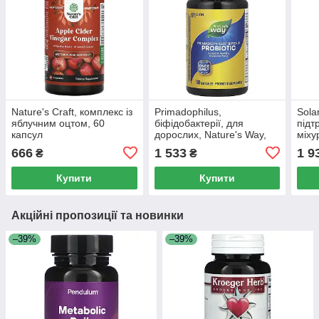
Nature's Craft, комплекс із
Primadophilus,
Sola
яблучним оцтом, 60
біфідобактерії, для
підт
капсул
дорослих, Nature's Way,
міху
90 вегетаріанських капсул
666
1 533
1 9
₴
₴
Купити
Купити
Акційні пропозиції та новинки
–39%
–39%