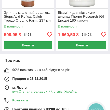
Зупиняє кислотний рефлюкс,
Вітаміни для підтримки
Stops Acid Reflux, Caleb
шлунка Thorne Research (GI-
Treeze Organic Farm, 237 мл
Encap) 180 капсул
В наявності
В наявності
599,95
1 660,50
₴
₴
845 ₴
1 845 ₴
Купити
Купити
Про нас
90% позитивних з 445 відгуків за рік
Працює з 23.11.2015
м. Львів
вул.Степана Бандери 77, Львів, Україна
Контакти
Сьогодні працює з 09:00 до 18:00
КНОПКА