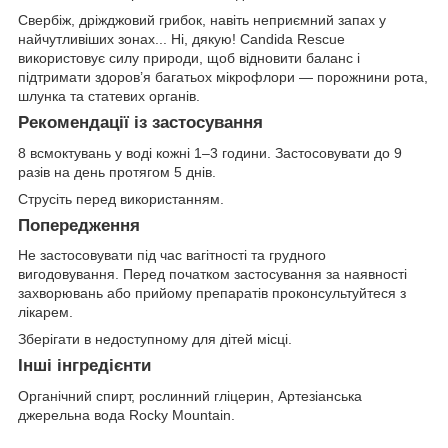
Свербіж, дріжджовий грибок, навіть неприємний запах у
найчутливіших зонах... Ні, дякую! Candida Rescue
використовує силу природи, щоб відновити баланс і
підтримати здоров’я багатьох мікрофлори — порожнини рота,
шлунка та статевих органів.
Рекомендації із застосування
8 всмоктувань у воді кожні 1–3 години. Застосовувати до 9
разів на день протягом 5 днів.
Струсіть перед використанням.
Попередження
Не застосовувати під час вагітності та грудного
вигодовування. Перед початком застосування за наявності
захворювань або прийому препаратів проконсультуйтеся з
лікарем.
Зберігати в недоступному для дітей місці.
Інші інгредієнти
Органічний спирт, рослинний гліцерин, Артезіанська
джерельна вода Rocky Mountain.