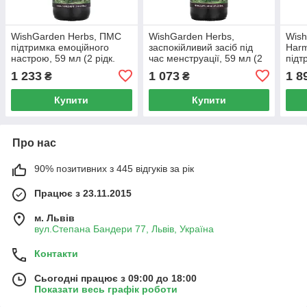
WishGarden Herbs, ПМС
WishGarden Herbs,
Wish
підтримка емоційного
заспокійливий засіб під
Harm
настрою, 59 мл (2 рідк.
час менструації, 59 мл (2
підт
унції)
рідк. унції)
унції
1 233
1 073
1 8
₴
₴
Купити
Купити
Про нас
90% позитивних з 445 відгуків за рік
Працює з 23.11.2015
м. Львів
вул.Степана Бандери 77, Львів, Україна
Контакти
Сьогодні працює з 09:00 до 18:00
Показати весь графік роботи