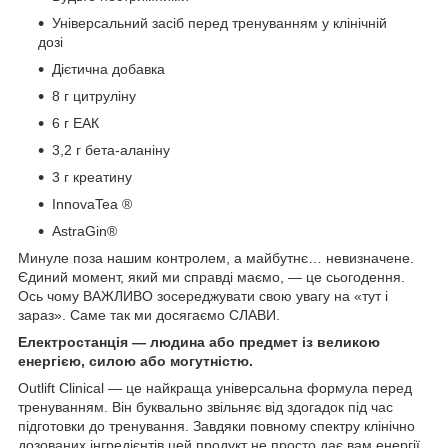
Універсальний засіб перед тренуванням у клінічній
дозі
Дієтична добавка
8 г цитруліну
6 г ЕАК
3,2 г бета-аланіну
3 г креатину
InnovaTea
®
AstraGin®
Минуле поза нашим контролем, а майбутнє… невизначене.
Єдиний момент, який ми справді маємо, — це сьогодення.
Ось чому ВАЖЛИВО зосереджувати свою увагу на «тут і
зараз». Саме так ми досягаємо СЛАВИ.
Електростанція — людина або предмет із великою
енергією, силою або могутністю.
Outlift Clinical — це найкраща універсальна формула перед
тренуванням. Він буквально звільняє від здогадок під час
підготовки до тренування. Завдяки повному спектру клінічно
дозованих інгредієнтів цей продукт не просто дає вам енергії.