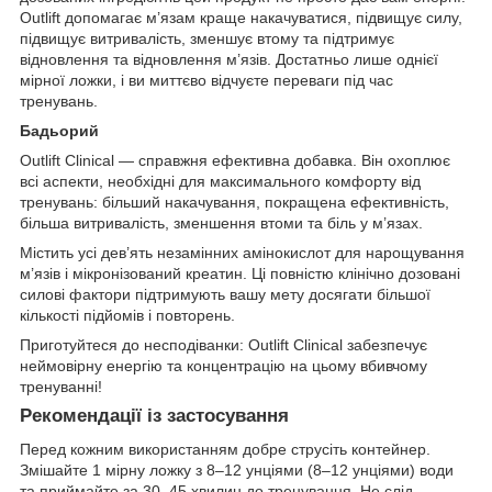
Outlift допомагає м’язам краще накачуватися, підвищує силу,
підвищує витривалість, зменшує втому та підтримує
відновлення та відновлення м’язів. Достатньо лише однієї
мірної ложки, і ви миттєво відчуєте переваги під час
тренувань.
Бадьорий
Outlift Clinical — справжня ефективна добавка. Він охоплює
всі аспекти, необхідні для максимального комфорту від
тренувань: більший накачування, покращена ефективність,
більша витривалість, зменшення втоми та біль у м’язах.
Містить усі дев’ять незамінних амінокислот для нарощування
м’язів і мікронізований креатин. Ці повністю клінічно дозовані
силові фактори підтримують вашу мету досягати більшої
кількості підйомів і повторень.
Приготуйтеся до несподіванки: Outlift Clinical забезпечує
неймовірну енергію та концентрацію на цьому вбивчому
тренуванні!
Рекомендації із застосування
Перед кожним використанням добре струсіть контейнер.
Змішайте 1 мірну ложку з 8–12 унціями (8–12 унціями) води
та приймайте за 30–45 хвилин до тренування. Не слід