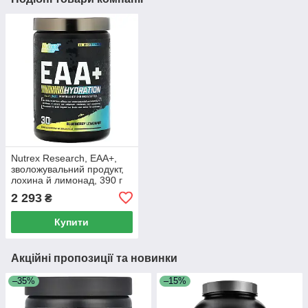
Nutrex Research, EAA+,
зволожувальний продукт,
лохина й лимонад, 390 г
(13,76 унції)
2 293
₴
Купити
Акційні пропозиції та новинки
–35%
–15%