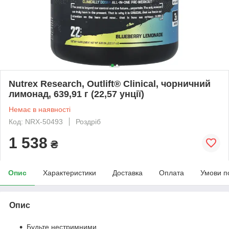
Nutrex Research, Outlift® Clinical, чорничний
лимонад, 639,91 г (22,57 унції)
Немає в наявності
Код: NRX-50493
Роздріб
1 538
₴
Опис
Характеристики
Доставка
Оплата
Умови п
Опис
Будьте нестримними