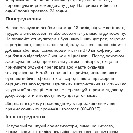
перевищувати рекомендовану дозу. Не приймати більше
однієї порції протягом 24 годин.
Попередження
Не застосовувати особам віком до 18 років, під час вагітності,
грудного вигодовування або особам із чутливістю до кофеїну.
Не вживайте стимулятори з будь-яких інших джерел, зокрема,
серед іншого, енергетичні напої, каву, газовані напої, дієтичні
добавки або ліки. Кожна порція містить 370 мг кофеїну, що
приблизно відповідає 2 чашкам міцної кави. Перед початком
застосування слід проконсультуватися з лікарем, якщо ви
приймаєте будь-які препарати або маєте будь-яке
захворювання. Негайно припиніть прийом, якщо виникли
будь-які побічні ефекти, як-от, серед іншого, прискорене
серцебиття або нудота. Припиніть використання за 2 тижні до
хірургічної операції. Ніколи не перевищуйте рекомендовану
дозу. Зберігати в недоступному для дітей місці.
Зберігати в сухому прохолодному місці, захищеному від
прямих сонячних променів і вологості (60–80 ºF).
Інші інгредієнти
Натуральні та штучні ароматизатори, лимонна кислота,
діоксид кремнію, силікат кальцію, сукралоза, ацесульфам