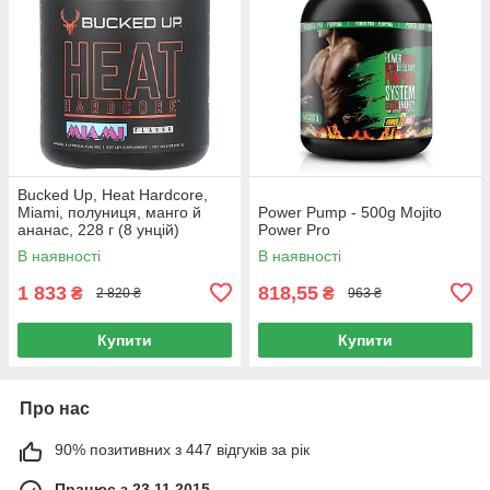
Bucked Up, Heat Hardcore,
Miami, полуниця, манго й
Power Pump - 500g Mojito
ананас, 228 г (8 унцій)
Power Pro
В наявності
В наявності
1 833
818,55
₴
₴
2 820 ₴
963 ₴
Купити
Купити
Про нас
90% позитивних з 447 відгуків за рік
Працює з 23.11.2015