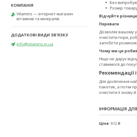
Без випробув
Розмір товару:
Vitamins — інтернет-магазин
Відчуйте різниц
вітамінів та мінералів
Переваги
Дозволяє вашому у
очистити пори, роб
запобігти розмноже
info@vitamins.in.ua
Чому ми це роби
Ніщо не дарує відчу
ставимося до покупц
Рекомендації 
Для досягнення на
пакетик, а потім п
очистити її знову й
ІНФОРМАЦІЯ ДЛ
Ціна:
612 ₴