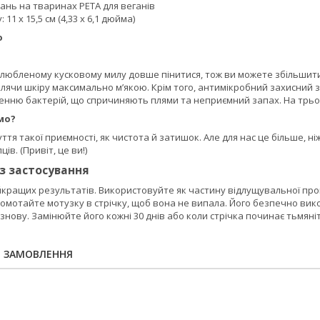
ань на тваринах PETA для веганів
 11 x 15,5 см (4,33 x 6,1 дюйма)
ю
любленому кусковому милу довше пінитися, тож ви можете збільшити 
лячи шкіру максимально м’якою. Крім того, антимікробний захисний 
нню бактерій, що спричиняють плями та неприємний запах. На трьох:
мо?
ття такої приємності, як чистота й затишок. Але для нас це більше, н
ів. (Привіт, це ви!)
із застосування
йкращих результатів. Використовуйте як частину відлущувальної пр
ромотайте мотузку в стрічку, щоб вона не випала. Його безпечно ви
 знову. Замінюйте його кожні 30 днів або коли стрічка починає тьмяніт
Я ЗАМОВЛЕННЯ