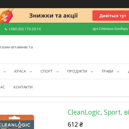
вул.Степана Бандери 7
+380 (93) 170-29-16
газин вітамінів та
КРАСА
СПОРТ
ПРОДУКТИ
ТРАВИ
НАС
КОНТАКТИ
CleanLogic, Sport,
612 ₴