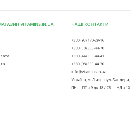
МАГАЗИН VITAMINS.IN.UA
НАШІ КОНТАКТИ
+380 (93) 170-29-16
+380 (50) 333-44-70
плата
+380 (44) 333-44-41
рта
+380 (98) 333-44-70
info@vitamins.in.ua
Україна, м. Львів, вул. Бандери,
ПН — ПТ з 9 до 18 / СБ — НД з 10