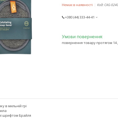
Немає в наявності
Код:
CAG-024
+380 (44) 333-44-41
повернення товару протягом 14 
ку в мильній грі
мила
зі шрифтом Брайля