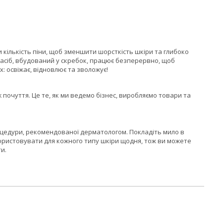
кількість піни, щоб зменшити шорсткість шкіри та глибоко
засіб, вбудований у скребок, працює безперервно, щоб
 освіжає, відновлює та зволожує!
іж почуття. Це те, як ми ведемо бізнес, виробляємо товари та
оцедури, рекомендованої дерматологом. Покладіть мило в
користовувати для кожного типу шкіри щодня, тож ви можете
и.