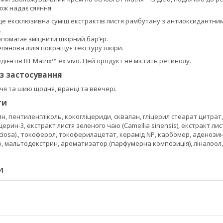
кож надає сяяння.
 це ексклюзивна суміш екстрактів листя рамбутану з антиоксидантни
.
помагає зміцнити шкірний бар’єр.
лянова лілія покращує текстуру шкіри.
дієнтів BT Matrix™ ex vivo. Цей продукт не містить ретинолу.
із застосування
я та шию щодня, вранці та ввечері.
ти
ин, пентиленгліколь, кокогліцериди, сквалан, гліцерил стеарат цитрат
церин-3, екстракт листя зеленого чаю (Camellia sinensis), екстракт л
speciosa)., токоферол, токоферилацетат, керамід NP, карбомер, аденоз
, мальтодекстрин, ароматизатор (парфумерна композиція), ліналоол,
И