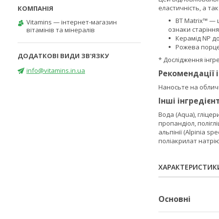
еластичність, а та
BT Matrix™ —
Vitamins — інтернет-магазин
ознаки старіння
вітамінів та мінералів
Керамід NP до
Рожева порце
* Дослідження інгре
info@vitamins.in.ua
Рекомендації 
Наносьте на обличч
Інші інгредієн
Вода (Aqua), гліцер
пропандіол, поліглі
альпінії (Alpinia 
поліакрилат натрію
ХАРАКТЕРИСТИК
Основні