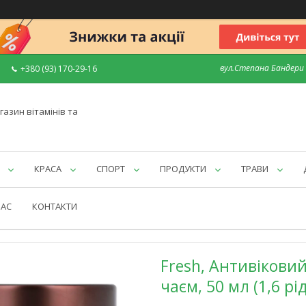
вул.Степана Бандери 7
+380 (93) 170-29-16
газин вітамінів та
КРАСА
СПОРТ
ПРОДУКТИ
ТРАВИ
НАС
КОНТАКТИ
Fresh, Антивікови
чаєм, 50 мл (1,6 рід