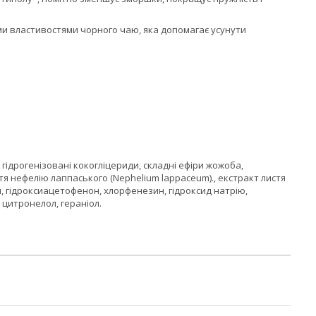
ми властивостями чорного чаю, яка допомагає усунути
, гідрогенізовані кокогліцериди, складні ефіри жожоба,
истя нефелію лаппаського (Nephelium lappaceum)., екстракт листя
ин, гідроксиацетофенон, хлорфенезин, гідроксид натрію,
 цитронелол, гераніол.