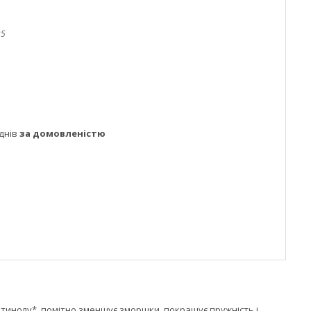
35
днів
за домовленістю
етинолу*, помітно зменшує зморшки, покращує пружність і