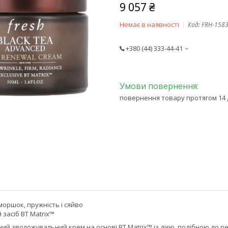
9 057 ₴
Немає в наявності
Код:
FRH-158
+380 (44) 333-44-41
повернення товару протягом 14 
моршок, пружність і сяйво
засіб BT Matrix™
й зволожувальний крем на основі BT Matrix™ із дією, подібною до р