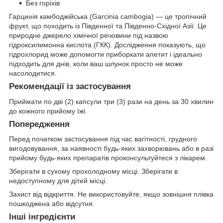
Без горіхів
Гарцинія камбоджійська (Garcinia cambogia) — це тропічний
фрукт, що походить із Південної та Південно-Східної Азії. Це
природне джерело хімічної речовини під назвою
гідроксилимонна кислота (ГКК). Дослідження показують, що
гідрохлорид може допомогти приборкати апетит і ідеально
підходить для днів, коли ваш шлунок просто не може
насолодитися.
Рекомендації із застосування
Приймати по дві (2) капсули три (3) рази на день за 30 хвилин
до кожного прийому їжі.
Попередження
Перед початком застосування під час вагітності, грудного
вигодовування, за наявності будь-яких захворювань або в разі
прийому будь-яких препаратів проконсультуйтеся з лікарем.
Зберігати в сухому прохолодному місці. Зберігати в
недоступному для дітей місці.
Захист від відкриття. Не використовуйте, якщо зовнішня плівка
пошкоджена або відсутня.
Інші інгредієнти