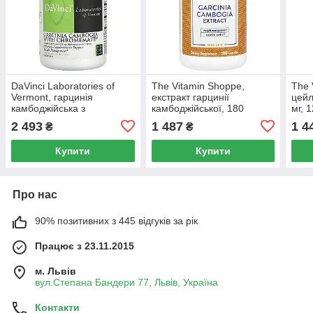
DaVinci Laboratories of
The Vitamin Shoppe,
The 
Vermont, гарцинія
екстракт гарцинії
цейл
камбоджійська з
камбоджійської, 180
мг, 
хромамом, 9 капсул
капсул
(600
2 493
1 487
1 4
₴
₴
Купити
Купити
Про нас
90% позитивних з 445 відгуків за рік
Працює з 23.11.2015
м. Львів
вул.Степана Бандери 77, Львів, Україна
Контакти