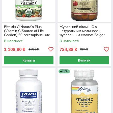
Вітамін С Nature's Plus
Жувальний вітамін C з
(Vitamin C Source of Life
натуральним малиново-
Garden) 60 вегетаріанських
журавлиним смаком Solgar
капсул
(Chewable Vitamin C) 500 мг
В наявності
В наявності
90 жувальних таблеток
1 108,80
724,88
₴
₴
1 760 ₴
884 ₴
Купити
Купити
–10%