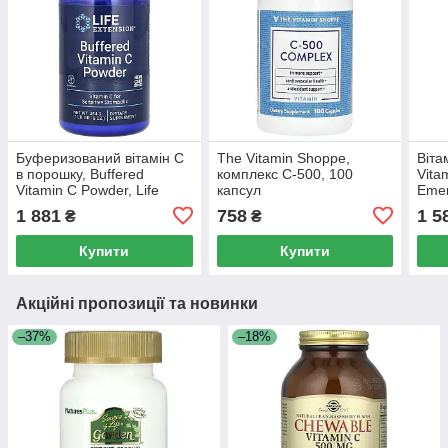
Буферизований вітамін C
The Vitamin Shoppe,
Віта
в порошку, Buffered
комплекс C-500, 100
Vita
Vitamin C Powder, Life
капсул
Emer
Extension, 16 унцій (454 г)
пакет
1 881
758
1 5
₴
₴
кож
Купити
Купити
Акційні пропозиції та новинки
–37%
–18%