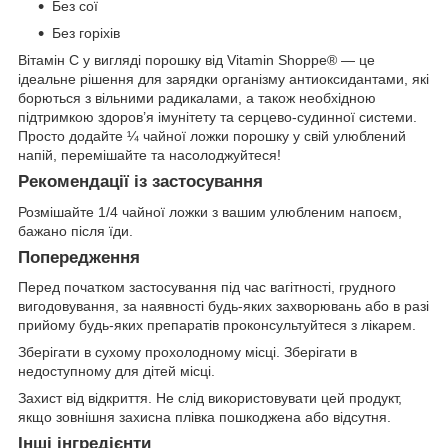
Без сої
Без горіхів
Вітамін C у вигляді порошку від Vitamin Shoppe® — це
ідеальне рішення для зарядки організму антиоксидантами, які
борються з вільними радикалами, а також необхідною
підтримкою здоров’я імунітету та серцево-судинної системи.
Просто додайте ¼ чайної ложки порошку у свій улюблений
напій, перемішайте та насолоджуйтеся!
Рекомендації із застосування
Розмішайте 1/4 чайної ложки з вашим улюбленим напоєм,
бажано після їди.
Попередження
Перед початком застосування під час вагітності, грудного
вигодовування, за наявності будь-яких захворювань або в разі
прийому будь-яких препаратів проконсультуйтеся з лікарем.
Зберігати в сухому прохолодному місці. Зберігати в
недоступному для дітей місці.
Захист від відкриття. Не слід використовувати цей продукт,
якщо зовнішня захисна плівка пошкоджена або відсутня.
Інші інгредієнти