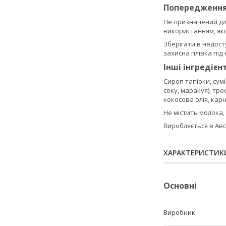
Попередженн
Не призначений для
використанням, як
Зберігати в недост
захисна плівка пі
Інші інгредієн
Сироп тапіоки, су
соку, маракуя), тр
кокосова олія, карн
Не містить молока, 
Виробляється в Авс
ХАРАКТЕРИСТИК
Основні
Виробник