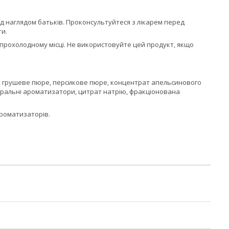
ід наглядом батьків. Проконсультуйтеся з лікарем перед
ти.
у прохолодному місці. Не використовуйте цей продукт, якщо
ку, грушеве пюре, персикове пюре, концентрат апельсинового
атуральні ароматизатори, цитрат натрію, фракціонована
 ароматизаторів.