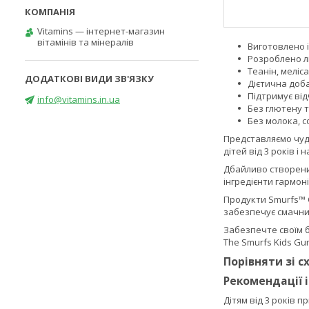
Vitamins — інтернет-магазин
вітамінів та мінералів
Виготовлено 
Розроблено л
Теанін, меліса
Дієтична доб
Підтримує ві
info@vitamins.in.ua
Без глютену 
Без молока, с
Представляємо чудо
дітей від 3 років і 
Дбайливо створений
інгредієнти гармон
Продукти Smurfs™ C
забезпечує смачний
Забезпечте своїм 
The Smurfs Kids Gu
Порівняти зі 
Рекомендації 
Дітям від 3 років 