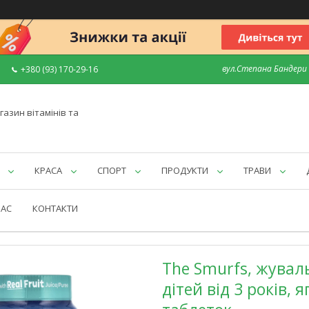
вул.Степана Бандери 7
+380 (93) 170-29-16
газин вітамінів та
КРАСА
СПОРТ
ПРОДУКТИ
ТРАВИ
НАС
КОНТАКТИ
The Smurfs, жуваль
дітей від 3 років,