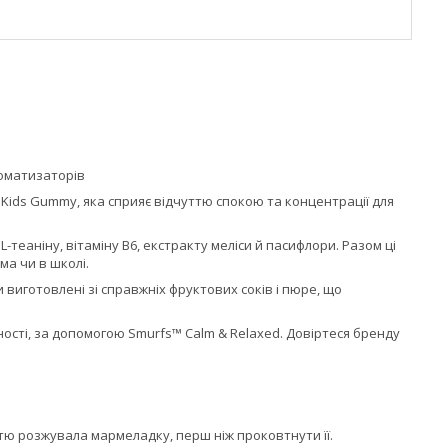
ароматизаторів
Kids Gummy, яка сприяє відчуттю спокою та концентрації для
-теаніну, вітаміну B6, екстракту меліси й пасифлори. Разом ці
ма чи в школі.
виготовлені зі справжніх фруктових соків і пюре, що
ості, за допомогою Smurfs™ Calm & Relaxed. Довіртеся бренду
.
тю розжувала мармеладку, перш ніж проковтнути її.