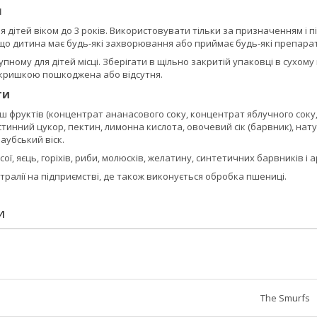
я
 дітей віком до 3 років. Використовувати тільки за призначенням і п
що дитина має будь-які захворювання або приймає будь-які препара
упному для дітей місці. Зберігати в щільно закритій упаковці в сухом
д кришкою пошкоджена або відсутня.
ти
міш фруктів (концентрат ананасового соку, концентрат яблучного со
остинний цукор, пектин, лимонна кислота, овочевий сік (барвник), н
аубський віск.
сої, яєць, горіхів, риби, молюсків, желатину, синтетичних барвників і
тралії на підприємстві, де також виконується обробка пшениці.
И
The Smurfs