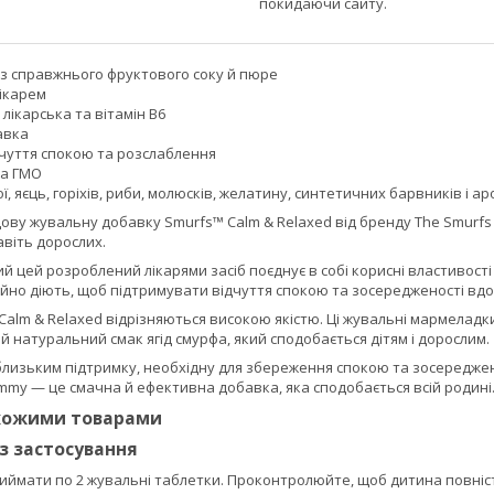
покидаючи сайту.
із справжнього фруктового соку й пюре
ікарем
 лікарська та вітамін B6
авка
дчуття спокою та розслаблення
та ГМО
ої, яєць, горіхів, риби, молюсків, желатину, синтетичних барвників і 
ву жувальну добавку Smurfs™ Calm & Relaxed від бренду The Smurfs 
навіть дорослих.
 цей розроблений лікарями засіб поєднує в собі корисні властивості L
ійно діють, щоб підтримувати відчуття спокою та зосередженості вдо
alm & Relaxed відрізняються високою якістю. Ці жувальні мармеладки 
 натуральний смак ягід смурфа, який сподобається дітям і дорослим.
близьким підтримку, необхідну для збереження спокою та зосереджен
mmy — це смачна й ефективна добавка, яка сподобається всій родині
схожими товарами
із застосування
приймати по 2 жувальні таблетки. Проконтролюйте, щоб дитина повніс