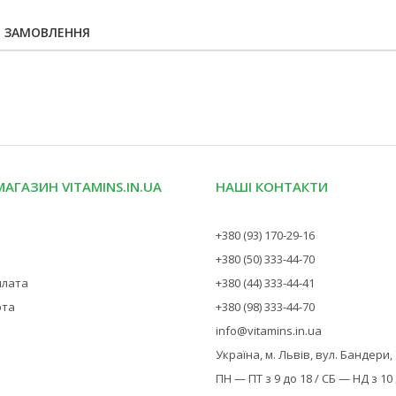
Я ЗАМОВЛЕННЯ
МАГАЗИН VITAMINS.IN.UA
НАШІ КОНТАКТИ
+380 (93) 170-29-16
+380 (50) 333-44-70
плата
+380 (44) 333-44-41
рта
+380 (98) 333-44-70
info@vitamins.in.ua
Україна, м. Львів, вул. Бандери,
ПН — ПТ з 9 до 18 / СБ — НД з 10