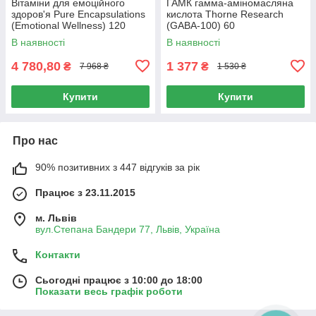
Вітаміни для емоційного
ГАМК гамма-аміномасляна
здоров'я Pure Encapsulations
кислота Thorne Research
(Emotional Wellness) 120
(GABA-100) 60
капсул
вегетаріанських капсул
В наявності
В наявності
4 780,80
1 377
₴
₴
7 968 ₴
1 530 ₴
Купити
Купити
Про нас
90% позитивних з 447 відгуків за рік
Працює з 23.11.2015
м. Львів
вул.Степана Бандери 77, Львів, Україна
Контакти
Сьогодні працює з 10:00 до 18:00
Показати весь графік роботи