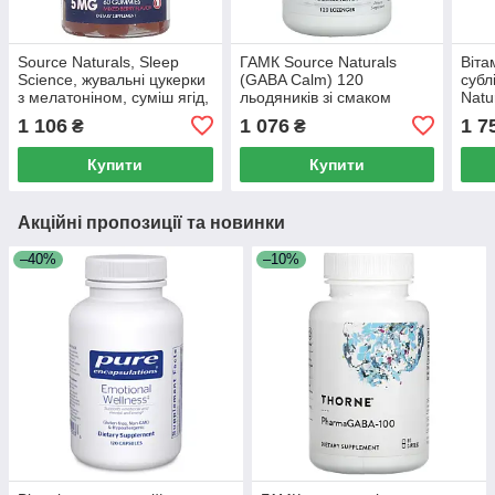
Source Naturals, Sleep
ГАМК Source Naturals
Віта
Science, жувальні цукерки
(GABA Calm) 120
субл
з мелатоніном, суміш ягід,
льодяників зі смаком
Natu
5 мг, 60 жувальних
апельсина
Comp
1 106
1 076
1 7
₴
₴
цукерок
Купити
Купити
Акційні пропозиції та новинки
–40%
–10%