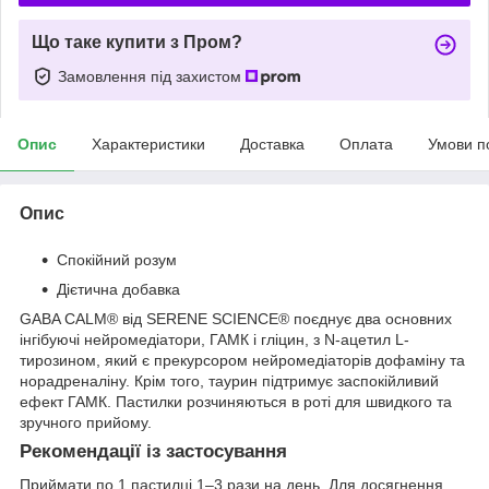
Що таке купити з Пром?
Замовлення під захистом
Опис
Характеристики
Доставка
Оплата
Умови п
Опис
Спокійний розум
Дієтична добавка
GABA CALM® від SERENE SCIENCE® поєднує два основних
інгібуючі нейромедіатори, ГАМК і гліцин, з N-ацетил L-
тирозином, який є прекурсором нейромедіаторів дофаміну та
норадреналіну. Крім того, таурин підтримує заспокійливий
ефект ГАМК. Пастилки розчиняються в роті для швидкого та
зручного прийому.
Рекомендації із застосування
Приймати по 1 пастилці 1–3 рази на день. Для досягнення