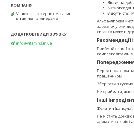
Дієтична доб
Антиоксидант
Відсутність 
Vitamins — інтернет-магазин
вітамінів та мінералів
Альфа-ліпоєва кисл
забезпечуючи дода
кислота може підтр
Рекомендації 
info@vitamins.in.ua
Приймайте по 1 кап
комплекс вітамінів 
Попередженн
Перед початком зас
працівником.
Зберігати в сухому
Не приймати, якщо 
Інші інгредієн
Желатин (капсула),
Не містить дріжджі
ароматизаторів і 