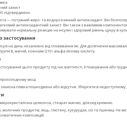
авка
ний захист
ГМО підтверджено
ота — потужний жиро- та водорозчинний антиоксидант. Він безпосере
тковий антиоксидантний захист. Він також є важливим компонентом у
имувати нормальну реакцію на інсулін і здоровий рівень цукру в кро
із застосування
сулі на день незалежно від споживання їжі. Для досягнення максима
групи B, магній, коензим Q10 і альфа-ліпоєву кислоту.
я
тосування цього продукту під час вагітності, її планування або гр
 прохолодному місці.
захисна плівка пошкоджена або відсутня. Зберігати в недоступному дл
ти
 мікрокристалічна целюлоза, стеарат магнію, діоксид кремнію.
в, молочних продуктів, яєць, глютену, кукурудзи, сої та пшениці. Не м
ароматичних композицій.