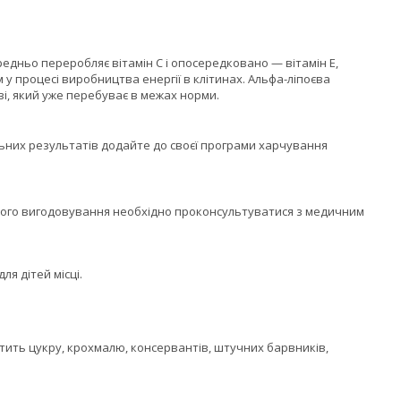
дньо переробляє вітамін C і опосередковано — вітамін E,
 процесі виробництва енергії в клітинах. Альфа-ліпоєва
ві, який уже перебуває в межах норми.
льних результатів додайте до своєї програми харчування
удного вигодовування необхідно проконсультуватися з медичним
я дітей місці.
істить цукру, крохмалю, консервантів, штучних барвників,