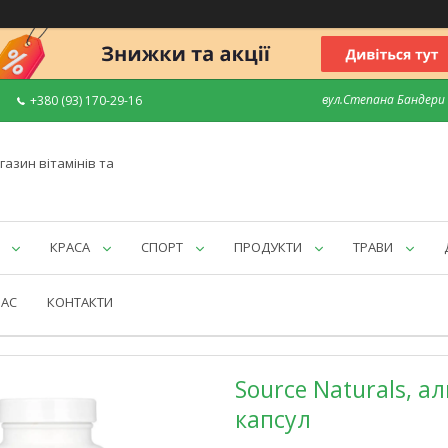
вул.Степана Бандери 7
+380 (93) 170-29-16
газин вітамінів та
КРАСА
СПОРТ
ПРОДУКТИ
ТРАВИ
НАС
КОНТАКТИ
Source Naturals, а
капсул