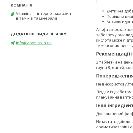
Дієтична доб
Vitamins — інтернет-магазин
Повільне вив
вітамінів та мінералів
Антиоксидант
Альфа-ліпоєва кисл
забезпечуючи дода
кислота може підтр
info@vitamins.in.ua
тимчасовим вивільн
Рекомендації 
2 таблетки на день
групи B, магній, ко
Попередженн
Не використовуйте,
Людям із діабетом 
планування вагітн
Інші інгредієн
Двозамінений фосфа
Не містить дріжджів
ароматизаторів і 