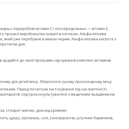
дньо переробляє вітамін C і опосередковано — вітамін E,
 процесі виробництва енергії в клітинах. Альфа-ліпоєва
ві, який уже перебуває в межах норми. Альфа-ліпоєва кислота з
протягом дня.
в додайте до своєї програми харчування комплекс вітамінів
ому для дітей місці. Зберігати в сухому прохолодному місці.
глікемії. Перед початком застосування під час вагітності,
препаратів слід проконсультуватися з медичним працівником.
, стеарат магнію, діоксид кремнію.
стить цукру, крохмаль, солі, консервантів, штучних барвників,