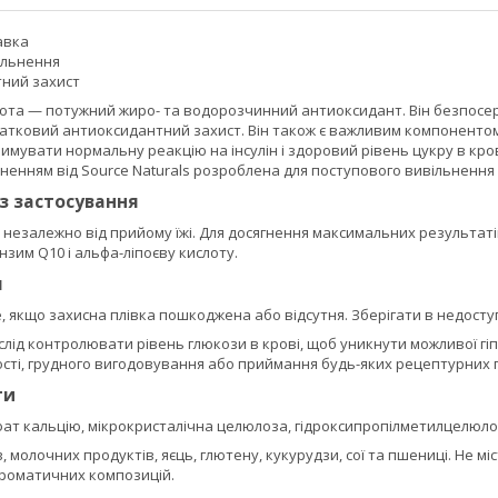
авка
ільнення
ний захист
ота — потужний жиро- та водорозчинний антиоксидант. Він безпосере
тковий антиоксидантний захист. Він також є важливим компонентом у
имувати нормальну реакцію на інсулін і здоровий рівень цукру в кро
енням від Source Naturals розроблена для поступового вивільнення 
із застосування
 незалежно від прийому їжі. Для досягнення максимальних результаті
ензим Q10 і альфа-ліпоєву кислоту.
я
 якщо захисна плівка пошкоджена або відсутня. Зберігати в недоступн
слід контролювати рівень глюкози в крові, щоб уникнути можливої гіпо
ості, грудного вигодовування або приймання будь-яких рецептурних 
ти
т кальцію, мікрокристалічна целюлоза, гідроксипропілметилцелюлоза
, молочних продуктів, яєць, глютену, кукурудзи, сої та пшениці. Не мі
ароматичних композицій.