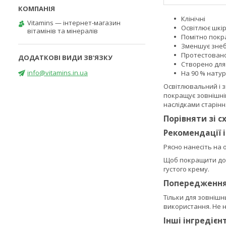
Клінічні
Vitamins — інтернет-магазин
Освітлює шкі
вітамінів та мінералів
Помітно покр
Зменшує зне
Протестован
Створено для 
info@vitamins.in.ua
На 90 % нату
Освітлювальний і з
покращує зовнішній
наслідками старінн
Порівняти зі 
Рекомендації 
Рясно нанесіть на 
Щоб покращити доз
густого крему.
Попередженн
Тільки для зовнішн
використання. Не н
Інші інгредієн