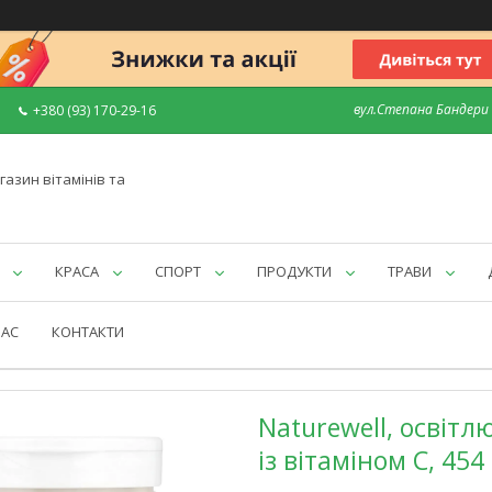
вул.Степана Бандери 7
+380 (93) 170-29-16
газин вітамінів та
КРАСА
СПОРТ
ПРОДУКТИ
ТРАВИ
НАС
КОНТАКТИ
Naturewell, освіт
із вітаміном C, 454 