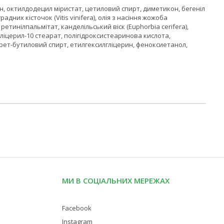
ин, октилдодецил міристат, цетиловий спирт, диметикон, бегеніл
дних кісточок (Vitis vinifera), олія з насіння жожоба
, ретинілпальмітат, канделільський віск (Euphorbia cerifera),
ліцерил-10 стеарат, полігідроксистеаринова кислота,
рет-бутиловий спирт, етилгексилгліцерин, феноксиетанол,
МИ В СОЦІАЛЬНИХ МЕРЕЖАХ
Facebook
Instagram