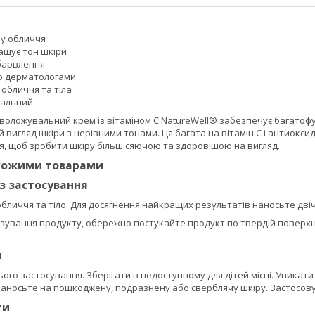
ру обличчя
ащує тон шкіри
барвлення
о дерматологами
обличчя та тіла
ральний
воложувальний крем із вітаміном C NatureWell® забезпечує багатофун
 вигляд шкіри з нерівними тонами. Ця багата на вітамін C і антиок
я, щоб зробити шкіру більш сяючою та здоровішою на вигляд.
схожими товарами
із застосування
обличчя та тіло. Для досягнення найкращих результатів наносьте двічі
ування продукту, обережно постукайте продукт по твердій поверхні
я
ього застосування. Зберігати в недоступному для дітей місці. Уникат
аносьте на пошкоджену, подразнену або сверблячу шкіру. Застосовува
ти