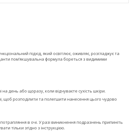
кціональний підхід, який освітлює, оживляє, розгладжує та
сиданти пом’якшувальна формула бореться з видимими
 на день або щоразу, коли відчуваєте сухість шкіри.
, щоб розподілити та полегшити нанесення цього чудово
и потрапляння в очі. У разі виникнення подразнень припиніть
ти тільки згідно з інструкцією.