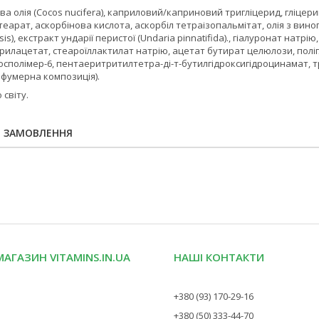
ова олія (Cocos nucifera), каприловий/каприновий тригліцерид, гліцер
теарат, аскорбінова кислота, аскорбіл тетраізопальмітат, олія з виногра
is), екстракт ундарії перистої (Undaria pinnatifida)., гіалуронат натрію
илацетат, стеароїллактилат натрію, ацетат бутират целюлози, поліг
сполімер-6, пентаеритритилтетра-ді-т-бутилгідроксигідроцинамат, т
фумерна композиція).
 світу.
Я ЗАМОВЛЕННЯ
МАГАЗИН VITAMINS.IN.UA
НАШІ КОНТАКТИ
+380 (93) 170-29-16
+380 (50) 333-44-70