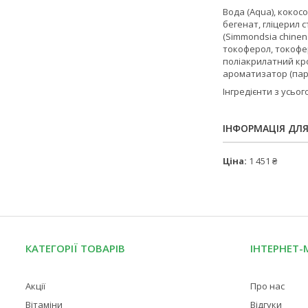
Вода (Aqua), кокос
бегенат, гліцерил с
(Simmondsia chinens
токоферол, токофер
поліакрилатний кро
ароматизатор (пар
Інгредієнти з усього
ІНФОРМАЦІЯ ДЛ
Ціна:
1 451 ₴
КАТЕГОРІЇ ТОВАРІВ
ІНТЕРНЕТ-
Акції
Про нас
Вітаміни
Відгуки