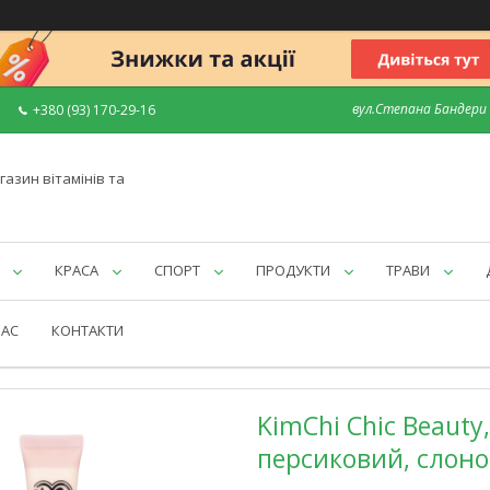
вул.Степана Бандери 7
+380 (93) 170-29-16
газин вітамінів та
КРАСА
СПОРТ
ПРОДУКТИ
ТРАВИ
НАС
КОНТАКТИ
KimChi Chic Beauty
персиковий, слонова