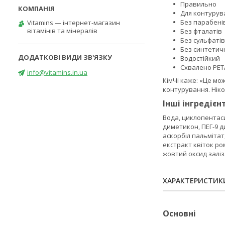
Правильно
Для контурув
Без парабені
Vitamins — інтернет-магазин
вітамінів та мінералів
Без фталатів
Без сульфатів
Без синтетич
Водостійкий
Схвалено PET
info@vitamins.in.ua
КімЧі каже: «Це м
контурування. Ніко
Інші інгредієн
Вода, циклопентаси
диметикон, ПЕГ-9 
аскорбіл пальмітат
екстракт квіток ром
жовтий оксид заліза 
ХАРАКТЕРИСТИК
Основні