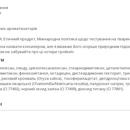
ання
в
них ароматизаторів
A; Етичний продукт; Міжнародна політика щодо тестування на твари
ожна назвати консилером, але я вважаю його скоріше природним підс
ли не забувайте про ці чотири тройки!»
ти
локсан, слюду, циклогексасилоксан, стеарилдиметикон, цетилетилгек
диметикон, феноксиетанол, октадецен, дистеардимонію гекторит, три
, рисовий крохмаль (Oryza sativa)., токоферилацетат, дегідрооцтова к
ашки лікарської (Chamomilla/Matricaria recutita), гіалуронат натрію, т
(CI 77492), чорний оксид заліза (CI 77499), діоксид титану (CI 77891).
И