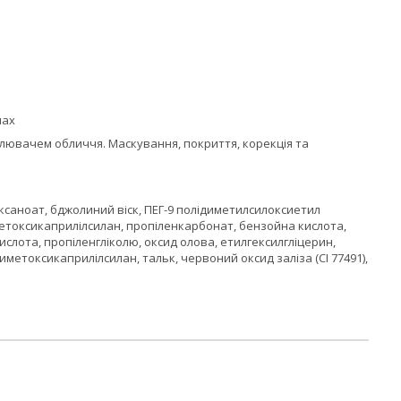
нах
илювачем обличчя. Маскування, покриття, корекція та
саноат, бджолиний віск, ПЕГ-9 полідиметилсилоксиетил
етоксикаприлілсилан, пропіленкарбонат, бензойна кислота,
ислота, пропіленгліколю, оксид олова, етилгексилгліцерин,
риметоксикаприлілсилан, тальк, червоний оксид заліза (CI 77491),