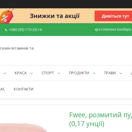
вул.Степана Бандери 7
+380 (93) 170-29-16
газин вітамінів та
КРАСА
СПОРТ
ПРОДУКТИ
ТРАВИ
НАС
КОНТАКТИ
Fwee, розмитий пуди
(0,17 унції)