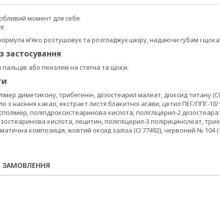
собливий момент для себе
nt
ормула м’яко розтушовує та розгладжує шкіру, надаючи губам і щока
із застосування
 пальців або пензлем на стегна та щоки.
ти
імер диметикону, трибегенін, діізостеарил малеат, діоксид титану (CI
ло з насіння какао, екстракт листя блакитної агави, цетил ПЕГ/ППГ-10
сполімер, полігідроксистеаринова кислота, полігліцерил-2 діізостеара
 ізостеаринова кислота, лецитин, полігліцерил-3 полірицинолеат, трие
тична композиція, жовтий оксид заліза (CI 77492), червоний № 104 (1) (
Я ЗАМОВЛЕННЯ