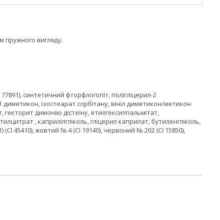
м пружного вигляду.
 77891), синтетичний фторфлогопіт, полігліцерил-2
/1 диметикон, ізостеарат сорбітану, вініл диметикон/метикон
т, гекторит димонію дістеїну, етилгексилпальмітат,
тилцитрат , каприлілгліколь, гліцерил каприлат, бутиленгліколь,
CI 45410), жовтий № 4 (CI 19140), червоний № 202 (CI 15850),