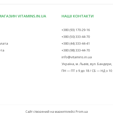
МАГАЗИН VITAMINS.IN.UA
НАШІ КОНТАКТИ
+380 (93) 170-29-16
+380 (50) 333-44-70
плата
+380 (44) 333-44-41
рта
+380 (98) 333-44-70
info@vitamins.in.ua
Україна, м. Львів, вул. Бандери,
ПН — ПТ з 9 до 18 / СБ — НД з 10
Сайт створений на маркетплейсі
Prom.ua