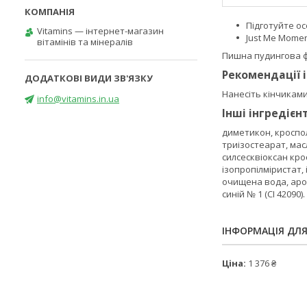
Підготуйте о
Vitamins — інтернет-магазин
Just Me Mome
вітамінів та мінералів
Пишна пудингова ф
Рекомендації 
Нанесіть кінчиками
info@vitamins.in.ua
Інші інгредієн
диметикон, кроспол
триізостеарат, мас
силсесквіоксан кро
ізопропілміристат,
очищена вода, арома
синій № 1 (CI 42090).
ІНФОРМАЦІЯ ДЛ
Ціна:
1 376 ₴