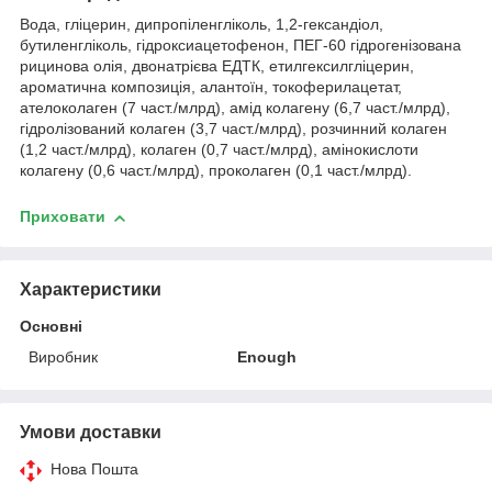
Вода, гліцерин, дипропіленгліколь, 1,2-гександіол,
бутиленгліколь, гідроксиацетофенон, ПЕГ-60 гідрогенізована
рицинова олія, двонатрієва ЕДТК, етилгексилгліцерин,
ароматична композиція, алантоїн, токоферилацетат,
ателоколаген (7 част./млрд), амід колагену (6,7 част./млрд),
гідролізований колаген (3,7 част./млрд), розчинний колаген
(1,2 част./млрд), колаген (0,7 част./млрд), амінокислоти
колагену (0,6 част./млрд), проколаген (0,1 част./млрд).
Приховати
Характеристики
Основні
Виробник
Enough
Умови доставки
Нова Пошта