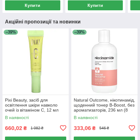
Купити
Купити
Акційні пропозиції та новинки
–39%
–39%
Pixi Beauty, засіб для
Natural Outcome, нікотинамід,
освітлення шкіри навколо
щоденний тонер B-Boost, без
очей із вітаміном C, 12 мл
ароматизаторів, 236 мл (8
(0,4 рідк. унції)
унцій)
В наявності
В наявності
660,02
333,06
₴
₴
1 082 ₴
546 ₴