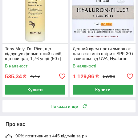
Tony Moly, I'm Rice, що
Денний крем проти зморшок
відлущує ферментний засіб,
для всіх типів шкіри з SPF 30 і
що очищає, 1,76 унції (50 г)
захистом від UVA, Hyaluron-
Filler + Elasticity Day SPF 30,
В наявності
В наявності
Eucerin, 50
535,34
1 129,96
₴
₴
754 ₴
1 378 ₴
Купити
Купити
Показати ще
Про нас
90% позитивних з 445 відгуків за рік