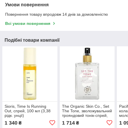
Умови повернення
Повернення товару впродовж 14 днів за домовленістю
Всі умови повернення
Подібні товари компанії
Sioris, Time Is Running
The Organic Skin Co., Set
Paci
Out, спрей, 100 мл (3,38
The Tone, зволожувальний
кола
рідк. унції)
трояндовий тонік-спрей,
моло
100 мл (3,4 рідк. унції)
апел
1 340
1 714
1 0
₴
₴
140 м