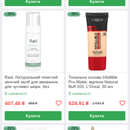
Купити
Купити
–39%
–39%
Rael, Натуральний пінистий
Тональна основа Infallible
жіночий засіб для вмивання,
Pro-Matte, відтінок Natural
для чутливої ​​шкіри, без
Buff 103, L'Oreal, 30 мл
запаху, 5 рідких унцій (150
В наявності
В наявності
мл)
407,48
628,91
₴
₴
668 ₴
1 031 ₴
Купити
Купити
–35%
–29%