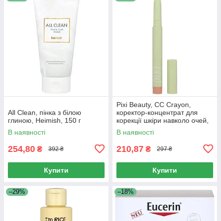
Pixi Beauty, CC Crayon,
All Clean, пінка з білою
коректор-концентрат для
глиною, Heimish, 150 г
корекції шкіри навколо очей,
1,2 г (0,04 унції)
В наявності
В наявності
254,80
210,87
₴
₴
392 ₴
297 ₴
Купити
Купити
–29%
–18%