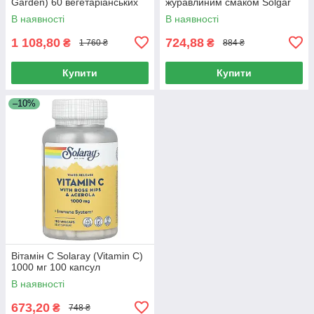
Garden) 60 вегетаріанських
журавлиним смаком Solgar
капсул
(Chewable Vitamin C) 500 мг
В наявності
В наявності
90 жувальних таблеток
1 108,80
724,88
₴
₴
1 760 ₴
884 ₴
Купити
Купити
–10%
Вітамін С Solaray (Vitamin C)
1000 мг 100 капсул
В наявності
673,20
₴
748 ₴