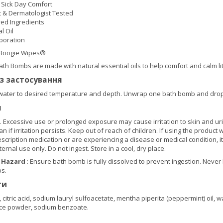
r Sick Day Comfort
c & Dermatologist Tested
ved Ingredients
l Oil
rporation
 Boogie Wipes®
h Bombs are made with natural essential oils to help comfort and calm lit
із застосування
h water to desired temperature and depth. Unwrap one bath bomb and drop i
я
. Excessive use or prolonged exposure may cause irritation to skin and urina
n if irritation persists. Keep out of reach of children. If using the produ
escription medication or are experiencing a disease or medical condition, 
xternal use only. Do not ingest. Store in a cool, dry place.
g Hazard
: Ensure bath bomb is fully dissolved to prevent ingestion. Neve
bs.
ти
itric acid, sodium lauryl sulfoacetate, mentha piperita (peppermint) oil, wa
ice powder, sodium benzoate.