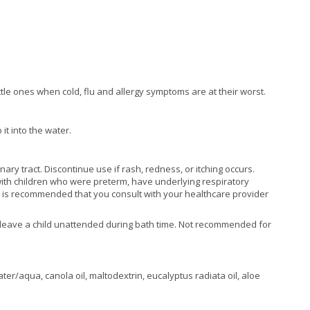
tle ones when cold, flu and allergy symptoms are at their worst.
t into the water.
ry tract. Discontinue use if rash, redness, or itching occurs.
ct with children who were preterm, have underlying respiratory
it is recommended that you consult with your healthcare provider
r leave a child unattended during bath time. Not recommended for
ter/aqua, canola oil, maltodextrin, eucalyptus radiata oil, aloe