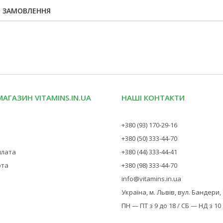
Я ЗАМОВЛЕННЯ
МАГАЗИН VITAMINS.IN.UA
НАШІ КОНТАКТИ
+380 (93) 170-29-16
+380 (50) 333-44-70
плата
+380 (44) 333-44-41
рта
+380 (98) 333-44-70
info@vitamins.in.ua
Україна, м. Львів, вул. Бандери,
ПН — ПТ з 9 до 18 / СБ — НД з 10