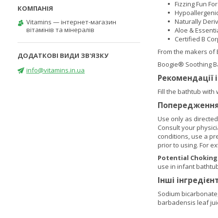
Fizzing Fun Fo
Hypoallergeni
Naturally Deri
Vitamins — інтернет-магазин
вітамінів та мінералів
Aloe & Essentia
Certified B Co
From the makers of
Boogie® Soothing Bat
info@vitamins.in.ua
Рекомендації 
Fill the bathtub wit
Попередженн
Use only as directed
Consult your physicia
conditions, use a pr
prior to using. For e
Potential Chokin
use in infant bathtu
Інші інгредієн
Sodium bicarbonate, c
barbadensis leaf ju