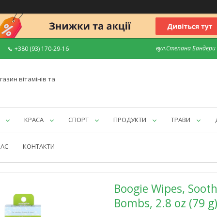
вул.Степана Бандери 7
+380 (93) 170-29-16
газин вітамінів та
КРАСА
СПОРТ
ПРОДУКТИ
ТРАВИ
НАС
КОНТАКТИ
Boogie Wipes, Sooth
Bombs, 2.8 oz (79 g