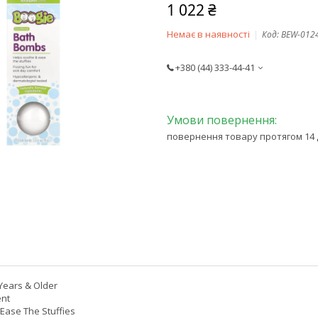
1 022 ₴
Немає в наявності
Код:
BEW-012
+380 (44) 333-44-41
повернення товару протягом 14 
 Years & Older
ent
Ease The Stuffies