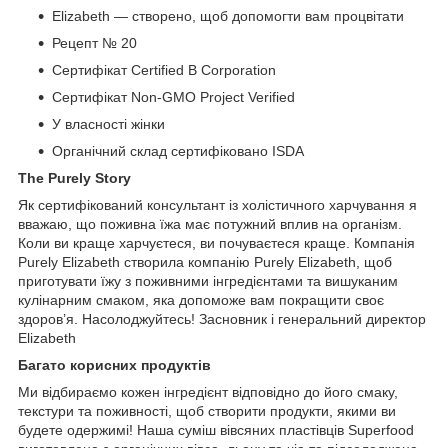
Elizabeth — створено, щоб допомогти вам процвітати
Рецепт № 20
Сертифікат Certified B Corporation
Сертифікат Non-GMO Project Verified
У власності жінки
Органічний склад сертифіковано ISDA
The Purely Story
Як сертифікований консультант із холістичного харчування я
вважаю, що поживна їжа має потужний вплив на організм.
Коли ви краще харчуєтеся, ви почуваєтеся краще. Компанія
Purely Elizabeth створила компанію Purely Elizabeth, щоб
приготувати їжу з поживними інгредієнтами та вишуканим
кулінарним смаком, яка допоможе вам покращити своє
здоров’я. Насолоджуйтесь! Засновник і генеральний директор
Elizabeth
Багато корисних продуктів
Ми відбираємо кожен інгредієнт відповідно до його смаку,
текстури та поживності, щоб створити продукти, якими ви
будете одержимі! Наша суміш вівсяних пластівців Superfood