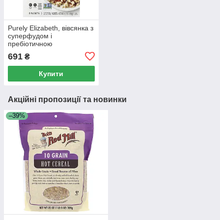
Purely Elizabeth, вівсянка з
суперфудом і
пребіотичною
клітковиною, банан і горіх,
691
₴
6 пакетиків по 43 г (1,52
унції)
Купити
Акційні пропозиції та новинки
–39%