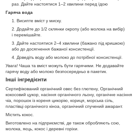
раз. Дайте настоятися 1–2 хвилини перед їдою
Гаряча вода
Висипте вміст у миску.
Додайте до 1/2 склянки окропу (або молока на вибір)
і перемішайте.
Дайте настоятися 2–4 хвилини (бажано під кришкою)
або до досягнення бажаної консистенції.
Доведіть воду або молоко до потрібної консистенції.
Увага! Чаша та вміст можуть бути гарячими. Не додавайте
гарячу воду або молоко безпосередньо в пакетик.
Інші інгредієнти
Сертифікований органічний овес без глютену, Органічний
кокосовий цукор, насіння органічного льону, органічне насіння
чіа, порошок із кореня цикорію, кориця, морська сіль,
пластівці органічного кіноа, органічний спучений амарант.
Містить кокос.
Виготовлено на підприємстві, де також обробляють сою,
молока, яєць, кокос і деревні горіхи.