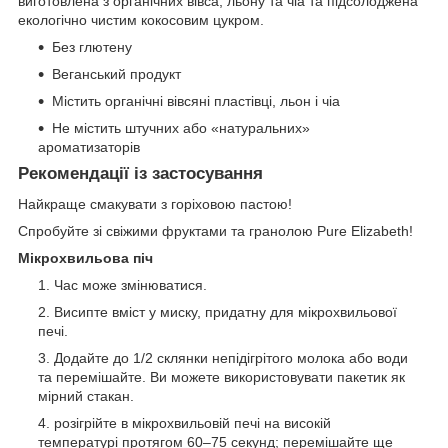
виготовлена з органічних вівса, льону та чіа та підсолоджена
екологічно чистим кокосовим цукром.
Без глютену
Веганський продукт
Містить органічні вівсяні пластівці, льон і чіа
Не містить штучних або «натуральних»
ароматизаторів
Рекомендації із застосування
Найкраще смакувати з горіховою пастою!
Спробуйте зі свіжими фруктами та гранолою Pure Elizabeth!
Мікрохвильова піч
Час може змінюватися.
Висипте вміст у миску, придатну для мікрохвильової
печі.
Додайте до 1/2 склянки непідігрітого молока або води
та перемішайте. Ви можете використовувати пакетик як
мірний стакан.
розігрійте в мікрохвильовій печі на високій
температурі протягом 60–75 секунд; перемішайте ще