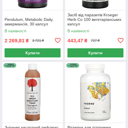
Засіб від паразитів Kroeger
Pendulum, Metabolic Daily,
Herb Co 100 вегетаріанських
аккермансія, 30 капсул
капсул
В наявності
В наявності
2 269,81
443,47
₴
₴
3 721 ₴
727 ₴
Купити
Купити
–29%
–10%
Зупиняє кислотний рефлюкс,
Вітаміни для підтримки