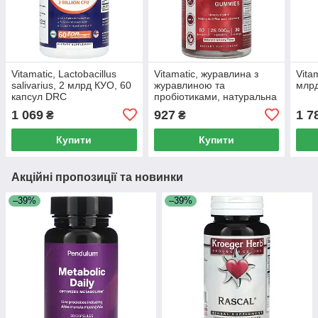
Vitamatic, Lactobacillus
Vitamatic, журавлина з
Vita
salivarius, 2 млрд КУО, 60
журавлиною та
млрд
капсул DRC
пробіотиками, натуральна
журавлина, 25 000 мг, 60
1 069
927
1 7
₴
₴
жувальних мармеладок
(12 500 мг на 1
Купити
Купити
Акційні пропозиції та новинки
–39%
–39%