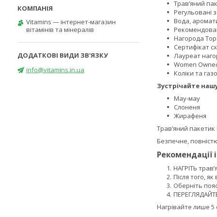
Трав’яний па
Регульовані 
Вода, аромат
Vitamins — інтернет-магазин
вітамінів та мінералів
Рекомендован
Нагорода Top 
Сертифікат с
Лауреат нагор
Women Owned:
info@vitamins.in.ua
Коліки та га
Зустрічайте наш
Мау-мау
Слоненя
Жирафеня
Трав’яний пакетик
Безпечне, повніст
Рекомендації 
НАГРІТЬ трав’
Після того, як
Оберніть поя
ПЕРЕГЛЯДАЙТЕ
Нагрівайте лише 5