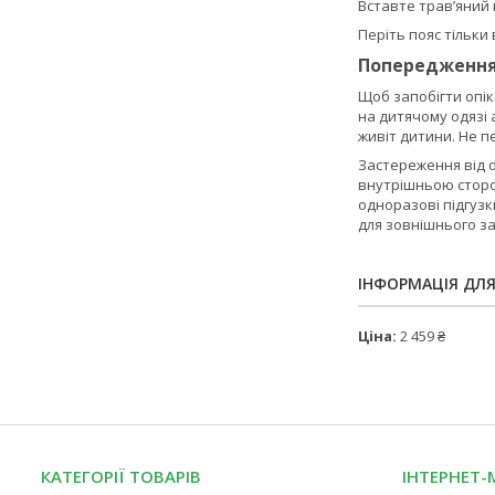
Вставте трав’яний 
Періть пояс тільки 
Попередженн
Щоб запобігти опік
на дитячому одязі 
живіт дитини. Не п
Застереження від о
внутрішньою сторон
одноразові підгузк
для зовнішнього з
ІНФОРМАЦІЯ ДЛ
Ціна:
2 459 ₴
КАТЕГОРІЇ ТОВАРІВ
ІНТЕРНЕТ-