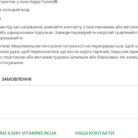
пакетик у пояс Happi Tummi®.
в холодній воді.
я
ам під час нагрівання, уникайте контакту з пластиковими або метале
або одноразових підгузках. Завжди перевіряйте нагрітий трав’яний п
ерегрівайте.
піків: Мікрохвильові печі різної потужності не перегріваються. Щоб за
ою руки, щоб переконатися, що він не надто гарячий, перш ніж прик
и, пластикові або металеві ґудзики, шпильки або блискавки. Не залиш
астосування.
Я ЗАМОВЛЕННЯ
МАГАЗИН VITAMINS.IN.UA
НАШІ КОНТАКТИ