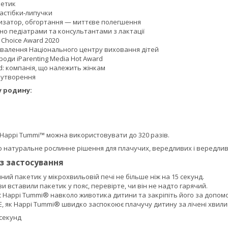
кетик
застібки-липучки
изатор, обгортання — миттєве полегшення
о педіатрами та консультантами з лактації
Choice Award 2020
хвалення Національного центру виховання дітей
оди iParenting Media Hot Award
 компанія, що належить жінкам
зоутворення
у родину:
 Happi Tummi™ можна використовувати до 320 разів.
ю натуральне рослинне рішення для плачучих, вередливих і вередлив
із застосування
яний пакетик у мікрохвильовій печі не більше ніж на 15 секунд.
 ви вставили пакетик у пояс, перевірте, чи він не надто гарячий.
с Happi Tummi® навколо животика дитини та закріпіть його за допом
, як Happi Tummi® швидко заспокоює плачучу дитину за лічені хвили
 секунд