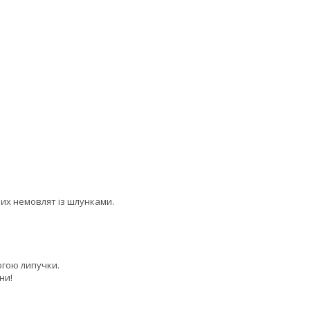
их немовлят із шлунками.
огою липучки.
ни!