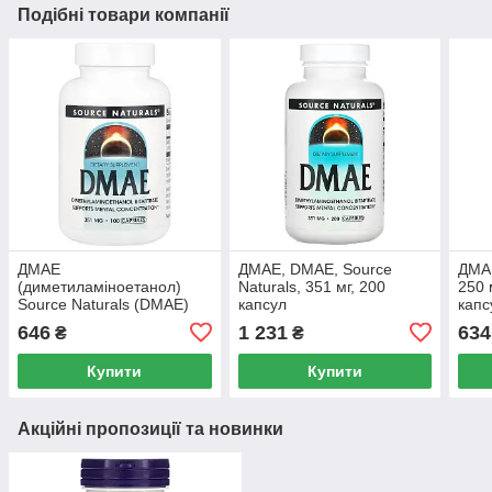
Подібні товари компанії
ДМАЕ
ДМАЕ, DMAE, Source
ДМА
(диметиламіноетанол)
Naturals, 351 мг, 200
250 
Source Naturals (DMAE)
капсул
капс
351 мг 100 капсул
646
1 231
634
₴
₴
Купити
Купити
Акційні пропозиції та новинки