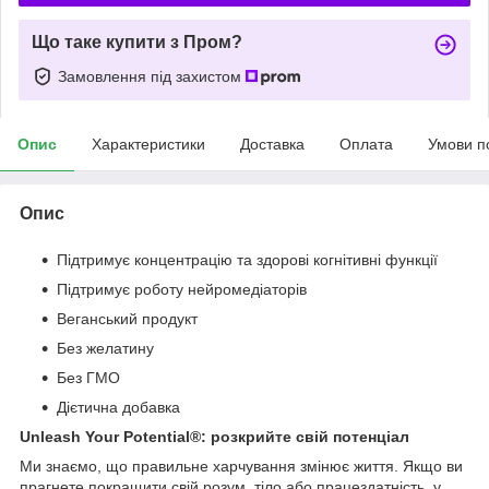
Що таке купити з Пром?
Замовлення під захистом
Опис
Характеристики
Доставка
Оплата
Умови п
Опис
Підтримує концентрацію та здорові когнітивні функції
Підтримує роботу нейромедіаторів
Веганський продукт
Без желатину
Без ГМО
Дієтична добавка
Unleash Your Potential®: розкрийте свій потенціал
Ми знаємо, що правильне харчування змінює життя. Якщо ви
прагнете покращити свій розум, тіло або працездатність, у