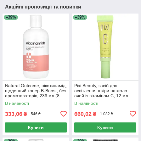
Акційні пропозиції та новинки
–39%
–39%
Natural Outcome, нікотинамід,
Pixi Beauty, засіб для
щоденний тонер B-Boost, без
освітлення шкіри навколо
ароматизаторів, 236 мл (8
очей із вітаміном C, 12 мл
унцій)
(0,4 рідк. унції)
В наявності
В наявності
333,06
660,02
₴
₴
546 ₴
1 082 ₴
Купити
Купити