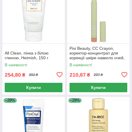
Pixi Beauty, CC Crayon,
All Clean, пінка з білою
коректор-концентрат для
глиною, Heimish, 150 г
корекції шкіри навколо очей,
1,2 г (0,04 унції)
В наявності
В наявності
254,80
210,87
₴
₴
392 ₴
297 ₴
Купити
Купити
–29%
–29%