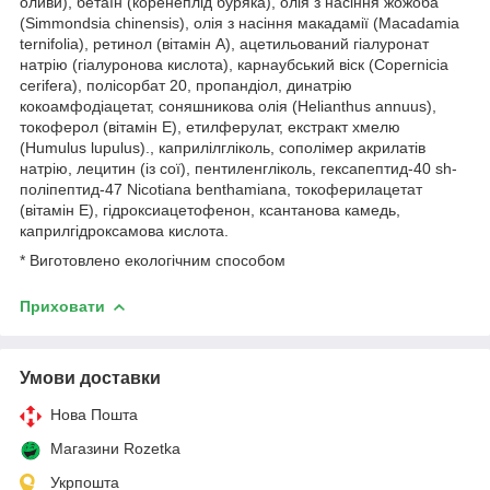
оливи), бетаїн (коренеплід буряка), олія з насіння жожоба
(Simmondsia chinensis), олія з насіння макадамії (Macadamia
ternifolia), ретинол (вітамін А), ацетильований гіалуронат
натрію (гіалуронова кислота), карнаубський віск (Copernicia
cerifera), полісорбат 20, пропандіол, динатрію
кокоамфодіацетат, соняшникова олія (Helianthus annuus),
токоферол (вітамін Е), етилферулат, екстракт хмелю
(Humulus lupulus)., каприлілгліколь, сополімер акрилатів
натрію, лецитин (із сої), пентиленгліколь, гексапептид-40 sh-
поліпептид-47 Nicotiana benthamiana, токоферилацетат
(вітамін E), гідроксиацетофенон, ксантанова камедь,
каприлгідроксамова кислота.
* Виготовлено екологічним способом
Приховати
Умови доставки
Нова Пошта
Магазини Rozetka
Укрпошта