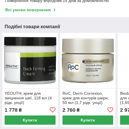
Повернення товару впродовж 14 днів за домовленістю
Всі умови повернення
Подібні товари компанії
YEOUTH, крем для
RoC, Derm Correxion,
Biod
зміцнення шиї, 118 мл (4
крем для контурів шкіри,
для 
рідк. унції)
50 мл (1,7 рідк. унції)
(1,69
1 778
2 760
2 9
₴
₴
Купити
Купити