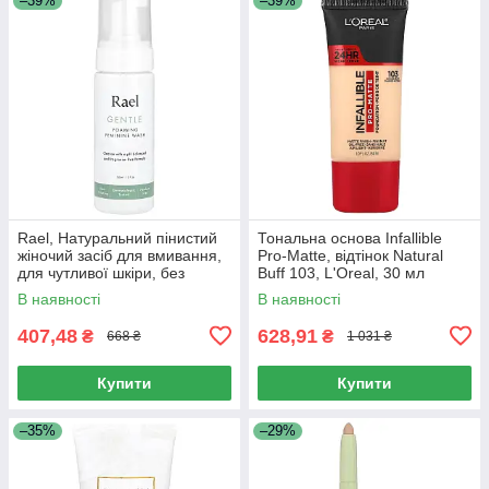
–39%
–39%
Rael, Натуральний пінистий
Тональна основа Infallible
жіночий засіб для вмивання,
Pro-Matte, відтінок Natural
для чутливої ​​шкіри, без
Buff 103, L'Oreal, 30 мл
запаху, 5 рідких унцій (150
В наявності
В наявності
мл)
407,48
628,91
₴
₴
668 ₴
1 031 ₴
Купити
Купити
–35%
–29%