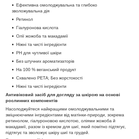
Ефективна омолоджувальна та глибоко
зволожувальна дія
Ретинол
Гіалуронова кислота
Олії жожоба та макадамії
Ніжні та чисті інгредієнти
PH для чутливої шкіри
Без штучних ароматизаторів
На 100 % веганський продукт
Схвалено PETA; Без жорстокості
Ніжні та чисті інгредієнти
Антивіковий засіб для догляду за шкірою на основі
рослинних компонентів
Насолоджуйтеся найкращими омолоджувальними та
зміцнюючими інгредієнтами від матінки-природи, зокрема
ретинолом, гіалуроновою кислотою, оліями жожоба й
макадамії, разом із кремом для шиї, який помітно підтягує,
підтягує та зволожує шкіру шиї та грудей.