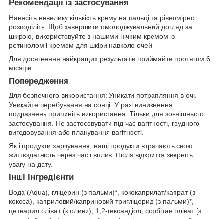
Рекомендації із застосування
Нанесіть невелику кількість крему на пальці та рівномірно
розподіліть. Щоб завершити омолоджувальний догляд за
шкірою, використовуйте з нашими нічним кремом із
ретинолом і кремом для шкіри навколо очей.
Для досягнення найкращих результатів приймайте протягом 6
місяців.
Попередження
Для безпечного використання: Уникати потрапляння в очі.
Уникайте перебування на сонці. У разі виникнення
подразнень припиніть використання. Тільки для зовнішнього
застосування. Не застосовувати під час вагітності, грудного
вигодовування або планування вагітності.
Як і продукти харчування, наші продукти втрачають свою
життєздатність через час і вплив. Після відкриття зверніть
увагу на дату.
Інші інгредієнти
Вода (Aqua), гліцерин (з пальми)*, кококаприлат/капрат (з
кокоса), каприловий/каприновий тригліцерид (з пальми)*,
цетеарил оліват (з оливи), 1,2-гександіол, сорбітан оліват (з