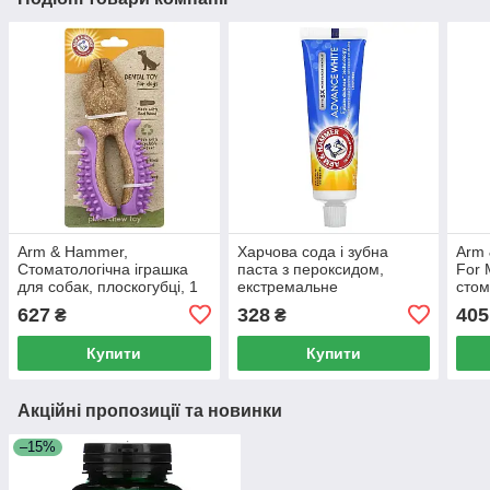
Arm & Hammer,
Харчова сода і зубна
Arm 
Стоматологічна іграшка
паста з пероксидом,
For 
для собак, плоскогубці, 1
екстремальне
стом
іграшка
відбілювання, Arm &
для 
627
328
405
₴
₴
Hammer, 4,3 унції (121 г)
беко
Купити
Купити
Акційні пропозиції та новинки
–15%