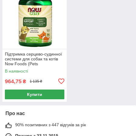
Підтримка серцево-судинної
системи для собак та котів
Now Foods (Pets
Cardiovascular Support for
В наявності
Dog & Cats) 127 г
964,75
₴
1 135 ₴
Купити
Про нас
90% позитивних з 447 відгуків за рік
Працює з 23.11.2015