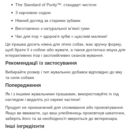
The Standard of Purity™: стандарт чистоти
З харчовою содою
Ніжний догляд за старими зубами
Виготовлено з натуральної м’якої гуми
Час для ігор + здоров’я зубів = щасливі малюки!
Ця іграшка досить ніжна для літніх собак, має зручну форму,
щоб брати її з собою або жувати, а також достатньо міцна для
інтерактивних ігор і заспокійливих сеансів жування.
Рекомендації із застосування
Вибирайте розмір і тип жувальних добавок відповідно до віку
та сили собаки.
Попередження
Як і з іншими жувальними іграшками, використовуйте їх під
наглядом і видаліть усі окремі частини!
Продукт не призначений для споживання або проковтування.
Якщо ви вважаєте, що ваш улюбленець проковтнув шматочок,
заберіть його та за необхідності зверніться до ветеринара.
Інші інгредієнти