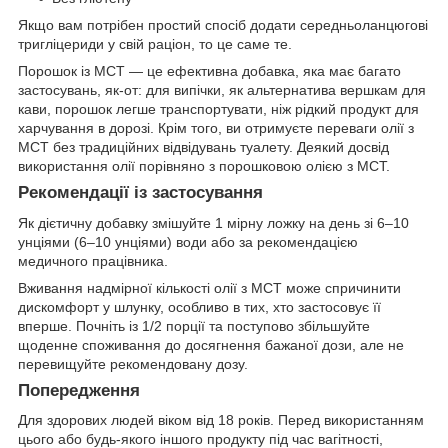
Якщо вам потрібен простий спосіб додати середньоланцюгові
тригліцериди у свій раціон, то це саме те.
Порошок із МСТ — це ефективна добавка, яка має багато
застосувань, як-от: для випічки, як альтернатива вершкам для
кави, порошок легше транспортувати, ніж рідкий продукт для
харчування в дорозі. Крім того, ви отримуєте переваги олії з
МСТ без традиційних відвідувань туалету. Деякий досвід
використання олії порівняно з порошковою олією з МСТ.
Рекомендації із застосування
Як дієтичну добавку змішуйте 1 мірну ложку на день зі 6–10
унціями (6–10 унціями) води або за рекомендацією
медичного працівника.
Вживання надмірної кількості олії з МСТ може спричинити
дискомфорт у шлунку, особливо в тих, хто застосовує її
вперше. Почніть із 1/2 порції та поступово збільшуйте
щоденне споживання до досягнення бажаної дози, але не
перевищуйте рекомендовану дозу.
Попередження
Для здорових людей віком від 18 років. Перед використанням
цього або будь-якого іншого продукту під час вагітності,