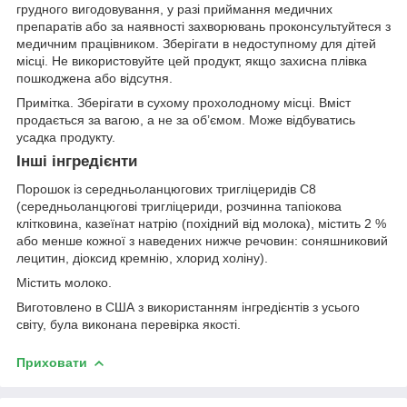
грудного вигодовування, у разі приймання медичних
препаратів або за наявності захворювань проконсультуйтеся з
медичним працівником. Зберігати в недоступному для дітей
місці. Не використовуйте цей продукт, якщо захисна плівка
пошкоджена або відсутня.
Примітка. Зберігати в сухому прохолодному місці. Вміст
продається за вагою, а не за об’ємом. Може відбуватись
усадка продукту.
Інші інгредієнти
Порошок із середньоланцюгових тригліцеридів C8
(середньоланцюгові тригліцериди, розчинна тапіокова
клітковина, казеїнат натрію (похідний від молока), містить 2 %
або менше кожної з наведених нижче речовин: соняшниковий
лецитин, діоксид кремнію, хлорид холіну).
Містить молоко.
Виготовлено в США з використанням інгредієнтів з усього
світу, була виконана перевірка якості.
Приховати