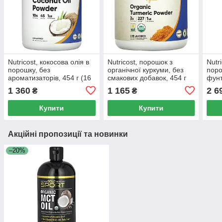
Nutricost, кокосова олія в
Nutricost, порошок з
Nutr
порошку, без
органічної куркуми, без
поро
ароматизаторів, 454 г (16
смакових добавок, 454 г
фунт
унцій)
(16 унцій)
1 360
1 165
2 6
₴
₴
Купити
Купити
Акційні пропозиції та новинки
–20%