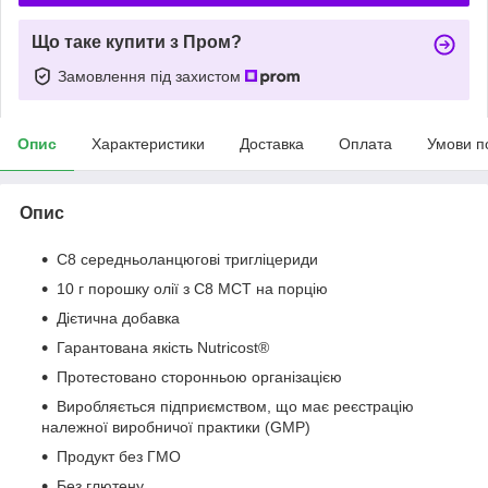
Що таке купити з Пром?
Замовлення під захистом
Опис
Характеристики
Доставка
Оплата
Умови п
Опис
C8 середньоланцюгові тригліцериди
10 г порошку олії з C8 MCT на порцію
Дієтична добавка
Гарантована якість Nutricost®
Протестовано сторонньою організацією
Виробляється підприємством, що має реєстрацію
належної виробничої практики (GMP)
Продукт без ГМО
Без глютену