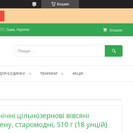
Кошик
7, Львів, Україна
Кошик
ДЛЯ БУДИНКУ
ТВАРИНИ
АКЦІЯ
нічні цільнозернові вівсяні
ену, старомодні, 510 г (18 унцій)