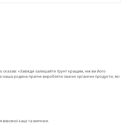
ато сказав: «Завжди залишайте ґрунт кращим, ніж ви його
в наша родина прагне виробляти смачні органічні продукти, які
вівсяної каші та випічки.