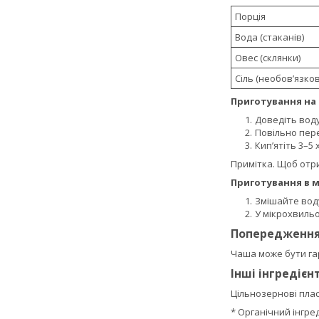
Порція
Вода (стаканів)
Овес (склянки)
Сіль (необов’язков
Приготування на 
Доведіть воду
Повільно пере
Кип’ятіть 3–5
Примітка. Щоб отрим
Приготування в м
Змішайте воду,
У мікрохвильо
Попередженн
Чаша може бути га
Інші інгредієн
Цільнозернові плас
* Органічний інгред