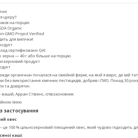
ічні
я цукру†
злаків на порцію
SDA Organic
n-GMO Project Verified
ить для випічки!
родукт
клад сертифіковано QAI
о зерна — 40 г або більше на порцію
ьнозерновий продукт
одукт
жди органічна» почалася на сімейній фермі, на якій я виріс, де мій т
 без використання хімічних пестицидів, добрив і ГМО. Понад 30 рокі
и та довіряти».
 вашій, Арран Стівенс, співзасновник
рійною їжею
із застосування
ий овес
 це 100 % цільнозерновий плющений овес, який чудово підходить для 
сяної каші: