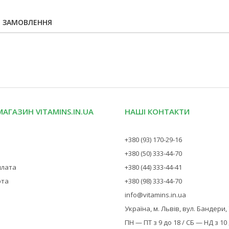
Я ЗАМОВЛЕННЯ
МАГАЗИН VITAMINS.IN.UA
НАШІ КОНТАКТИ
+380 (93) 170-29-16
+380 (50) 333-44-70
плата
+380 (44) 333-44-41
рта
+380 (98) 333-44-70
info@vitamins.in.ua
Україна, м. Львів, вул. Бандери,
ПН — ПТ з 9 до 18 / СБ — НД з 10