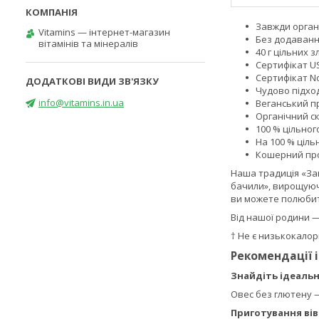
Завжди орган
Vitamins — інтернет-магазин
Без додаванн
вітамінів та мінералів
40 г цільних 
Сертифікат U
Сертифікат No
Чудово підход
info@vitamins.in.ua
Веганський п
Органічний с
100 % цільног
На 100 % ціл
Кошерний пр
Наша традиція «Зав
бачили», вирощуючи
ви можете полюбит
Від нашої родини —
† Не є низькокало
Рекомендації 
Знайдіть ідеальн
Овес без глютену —
Приготування вів