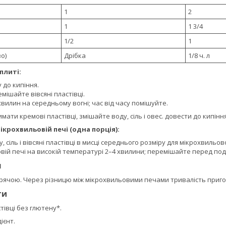
1
2
1
1 3/4
1/2
1
о)
Дрібка
1/8 ч. л
плиті:
 до кипіння.
мішайте вівсяні пластівці.
 хвилин на середньому вогні; час від часу помішуйте.
ати кремові пластівці, змішайте воду, сіль і овес. довести до кипіння;
ікрохвильовій печі (одна порція):
 сіль і вівсяні пластівці в мисці середнього розміру для мікрохвильово
вій печі на високій температурі 2–4 хвилини; перемішайте перед по
я
рячою. Через різницю між мікрохвильовими печами тривалість приго
ти
тівці без глютену*.
ієнт.