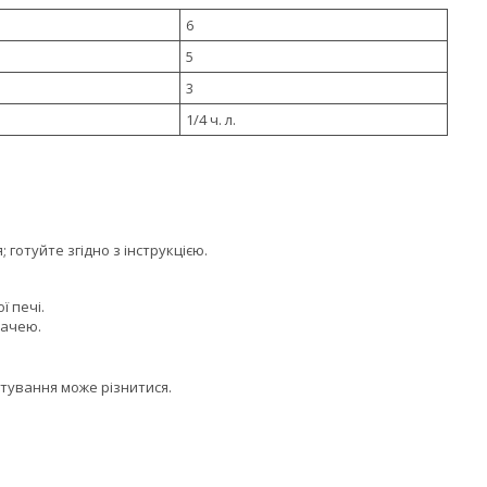
6
5
3
1/4 ч. л.
 готуйте згідно з інструкцією.
ї печі.
дачею.
тування може різнитися.