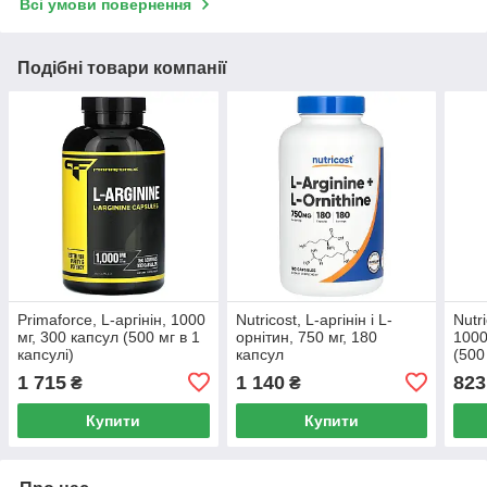
Всі умови повернення
Подібні товари компанії
Primaforce, L-аргінін, 1000
Nutricost, L-аргінін і L-
Nutr
мг, 300 капсул (500 мг в 1
орнітин, 750 мг, 180
1000
капсулі)
капсул
(500
1 715
1 140
823
₴
₴
Купити
Купити