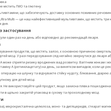
авка
не містить ГМО та глютену
льтивітаміни, що забезпечують доставку основних поживних речовин
e Ultra Multi — це наш найефективніший мультивітамін, що містить три 
м дня.
із застосування
ули один раз на день або відповідно до рекомендацій лікаря.
я
вання продуктів, що містять залізо, є основною причиною смертельн
ітей місці. У разі передозування слід негайно звернутися до лікаря а
А може сприяти ризику вроджених вад розвитку. Вагітним жінкам і жінк
таміну A (ретинілацетату) на день, за винятком випадків, коли це 
операцію на шлунку та відчуваєте стійку нудоту, блювання, діарею аб
пному для дітей місці.
тя. Не використовуйте цей продукт, якщо захисна плівка пошкоджена 
ати в щільно закритій упаковці в сухому та прохолодному місці.
ти
за), мікрокристалічна целюлоза, моно- та дигліцеридів, стеарат магні