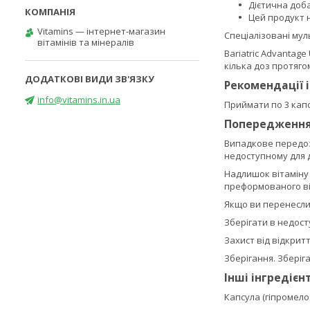
Дієтична доб
Цей продукт 
Vitamins — інтернет-магазин
Спеціалізовані му
вітамінів та мінералів
Bariatric Advantag
кілька доз протяго
Рекомендації 
info@vitamins.in.ua
Приймати по 3 капс
Попередженн
Випадкове передозу
недоступному для д
Надлишок вітаміну 
преформованого ві
Якщо ви перенесли 
Зберігати в недосту
Захист від відкрит
Зберігання. Зберіг
Інші інгредієн
Капсула (гіпромело