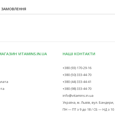
Я ЗАМОВЛЕННЯ
МАГАЗИН VITAMINS.IN.UA
НАШІ КОНТАКТИ
+380 (93) 170-29-16
+380 (50) 333-44-70
плата
+380 (44) 333-44-41
рта
+380 (98) 333-44-70
info@vitamins.in.ua
Україна, м. Львів, вул. Бандери,
ПН — ПТ з 9 до 18 / СБ — НД з 10