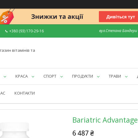
вул.Степана Бандери 7
+380 (93) 170-29-16
газин вітамінів та
КРАСА
СПОРТ
ПРОДУКТИ
ТРАВИ
НАС
КОНТАКТИ
Bariatric Advantage
6 487 ₴