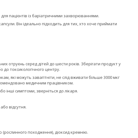
 для пацієнтів із баріатричними захворюваннями.
капсули. Він ідеально підходить для тих, хто хоче приймати
их отруєнь серед дітей до шести років. Зберігати продукт у
бо до токсикологічного центру.
ам, які можуть завагітніти, не слід вживати більше 3000 мкг
рекомендовано медичним працівником.
о інші симптоми, зверніться до лікаря.
або відсутня.
ю (рослинного походження), діоксид кремнію.