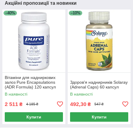
Акційні пропозиції та новинки
–40%
–10%
Вітаміни для надниркових
залоз Pure Encapsulations
Здоров'я наднирників Solaray
(ADR Formula) 120 капсул
(Adrenal Caps) 60 капсул
В наявності
В наявності
2 511
492,30
₴
₴
4 185 ₴
547 ₴
Купити
Купити