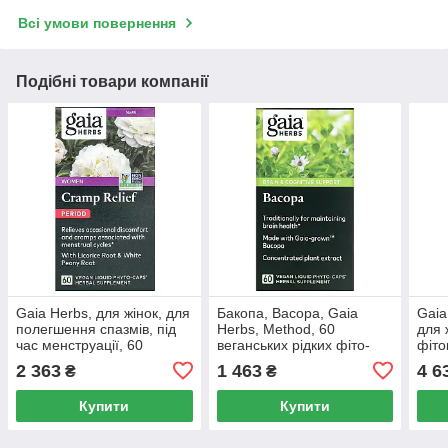
Всі умови повернення
Подібні товари компанії
Gaia Herbs, для жінок, для
Бакопа, Bacopa, Gaia
Gaia
полегшення спазмів, під
Herbs, Method, 60
для 
час менструації, 60
веганських рідких фіто-
фіто
веганських рідких
капсул
2 363
1 463
4 6
₴
₴
фітокапсул
Купити
Купити