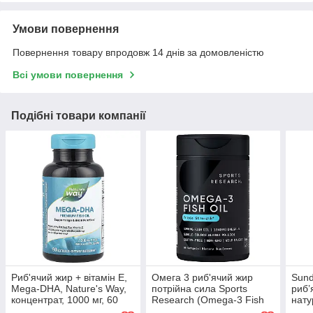
Умови повернення
Повернення товару впродовж 14 днів за домовленістю
Всі умови повернення
Подібні товари компанії
Риб'ячий жир + вітамін Е,
Омега 3 риб'ячий жир
Sund
Mega-DHA, Nature's Way,
потрійна сила Sports
риб’
концентрат, 1000 мг, 60
Research (Omega-3 Fish
нату
капсул
Oil Triple Stength) 1250 мг
мг, 