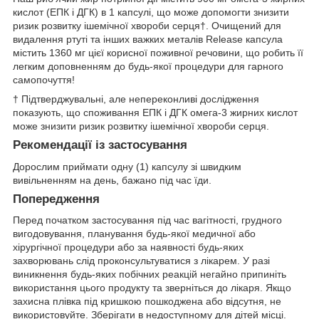
кислот (ЕПК і ДГК) в 1 капсулі, що може допомогти знизити
ризик розвитку ішемічної хвороби серця†. Очищений для
видалення ртуті та інших важких металів Release капсула
містить 1360 мг цієї корисної поживної речовини, що робить її
легким доповненням до будь-якої процедури для гарного
самопочуття!
† Підтверджувальні, але непереконливі дослідження
показують, що споживання ЕПК і ДГК омега-3 жирних кислот
може знизити ризик розвитку ішемічної хвороби серця.
Рекомендації із застосування
Дорослим приймати одну (1) капсулу зі швидким
вивільненням на день, бажано під час їди.
Попередження
Перед початком застосування під час вагітності, грудного
вигодовування, планування будь-якої медичної або
хірургічної процедури або за наявності будь-яких
захворювань слід проконсультуватися з лікарем. У разі
виникнення будь-яких побічних реакцій негайно припиніть
використання цього продукту та зверніться до лікаря. Якщо
захисна плівка під кришкою пошкоджена або відсутня, не
використовуйте. Зберігати в недоступному для дітей місці.