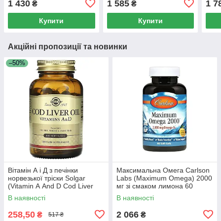
1 430
1 585
1 7
₴
₴
90 м'яких капсул
виві
Купити
Купити
Акційні пропозиції та новинки
–50%
Вітамін А і Д з печінки
Максимальна Омега Carlson
норвезької тріски Solgar
Labs (Maximum Omega) 2000
(Vitamin А And D Cod Liver
мг зі смаком лимона 60
Oil) 100 капсул
капсул
В наявності
В наявності
258,50
2 066
₴
₴
517 ₴