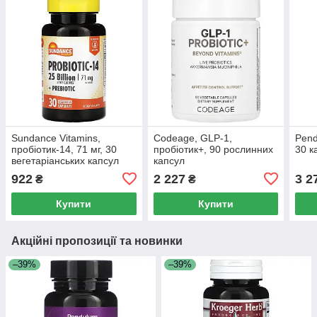
Sundance Vitamins,
Codeage, GLP-1,
Pend
пробіотик-14, 71 мг, 30
пробіотик+, 90 рослинних
30 к
вегетаріанських капсул
капсул
(35,5 мг в 1 капсулі)
922
2 227
3 2
₴
₴
Купити
Купити
Акційні пропозиції та новинки
–39%
–39%