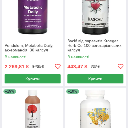
Засіб від паразитів Kroeger
Pendulum, Metabolic Daily,
Herb Co 100 вегетаріанських
аккермансія, 30 капсул
капсул
В наявності
В наявності
2 269,81
443,47
₴
₴
3 721 ₴
727 ₴
Купити
Купити
–29%
–10%