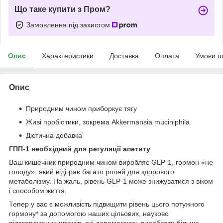
Що таке купити з Пром?
Замовлення під захистом
Опис
Характеристики
Доставка
Оплата
Умови п
Опис
Природним чином приборкує тягу
Живі пробіотики, зокрема Akkermansia muciniphila
Дієтична добавка
ГПП-1 необхідний для регуляції апетиту
Ваш кишечник природним чином виробляє GLP-1, гормон «не
голоду», який відіграє багато ролей для здорового
метаболізму. На жаль, рівень GLP-1 може знижуватися з віком
і способом життя.
Тепер у вас є можливість підвищити рівень цього потужного
гормону* за допомогою наших цільових, науково
підтверджених штамів, які допомагають виробляти більше