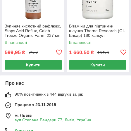
Зупиняє кислотний рефлюкс,
Вітаміни для підтримки
Stops Acid Reflux, Caleb
шлунка Thorne Research (GI-
Treeze Organic Farm, 237 мл
Encap) 180 капсул
В наявності
В наявності
599,95
1 660,50
₴
₴
845 ₴
1 845 ₴
Купити
Купити
Про нас
90% позитивних з 444 відгуків за рік
Працює з 23.11.2015
м. Львів
вул.Степана Бандери 77, Львів, Україна
Контакти