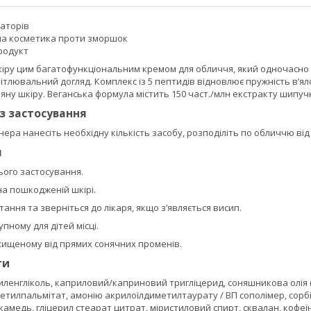
аторів
а косметика проти зморшок
родукт
іру цим багатофункціональним кремом для обличчя, який одночасн
ітлювальний догляд. Комплекс із 5 пептидів відновлює пружність в’яло
мяну шкіру. Веганська формула містить 150 част./млн екстракту шипу
із застосування
нера нанесіть необхідну кількість засобу, розподіліть по обличчю ві
я
ього застосування.
на пошкодженій шкірі.
ання та зверніться до лікаря, якщо з’являється висип.
пному для дітей місці.
ахищеному від прямих сонячних променів.
ти
тиленгліколь, каприловий/каприновий тригліцерид, соняшникова олія (He
етилпальмітат, амонію акрилоїлдиметилтаурату / ВП сополімер, сорбіт
камедь, гліцерил стеарат цитрат, міристиловий спирт, сквалан, кофеїн,