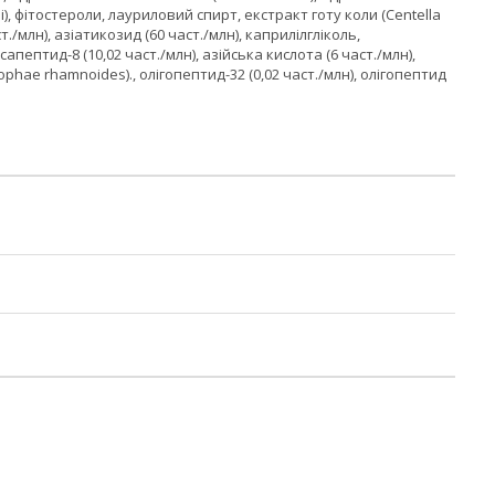
, фітостероли, лауриловий спирт, екстракт готу коли (Centella
ст./млн), азіатикозид (60 част./млн), каприлілгліколь,
сапептид-8 (10,02 част./млн), азійська кислота (6 част./млн),
phae rhamnoides)., олігопептид-32 (0,02 част./млн), олігопептид