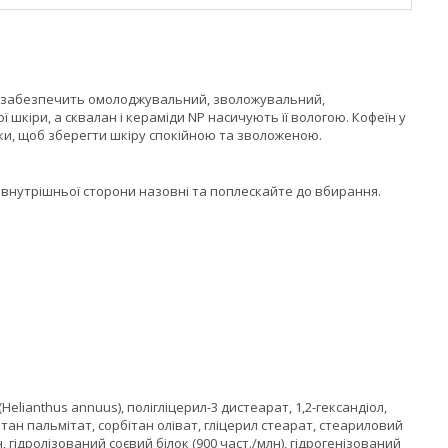
о забезпечить омолоджувальний, зволожувальний,
ї шкіри, а сквалан і кераміди NP насичують її вологою. Кофеїн у
чки, щоб зберегти шкіру спокійною та зволоженою.
д внутрішньої сторони назовні та поплескайте до вбирання.
lianthus annuus), полігліцерил-3 дистеарат, 1,2-гександіол,
ан пальмітат, сорбітан оліват, гліцерил стеарат, стеариловий
 гідролізований соєвий білок (900 част./млн), гідрогенізований