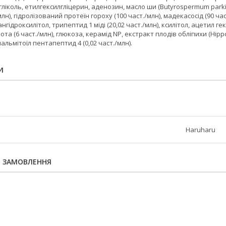
ліколь, етилгексилгліцерин, аденозин, масло ши (Butyrospermum parkii)
/млн), гідролізований протеїн гороху (100 част./млн), мадекасосід (90 ча
нгідроксилітол, трипептид 1 міді (20,02 част./млн), ксилітол, ацетил гек
а (6 част./млн), глюкоза, керамід NP, екстракт плодів обліпихи (Hippo
 пальмітоїл пентапептид 4 (0,02 част./млн).
И
Haruharu
Я ЗАМОВЛЕННЯ