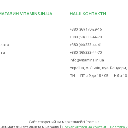
МАГАЗИН VITAMINS.IN.UA
НАШІ КОНТАКТИ
+380 (93) 170-29-16
+380 (50) 333-44-70
плата
+380 (44) 333-44-41
рта
+380 (98) 333-44-70
info@vitamins.in.ua
Україна, м. Львів, вул. Бандери,
ПН — ПТ з 9 до 18 / СБ — НД з 10
Сайт створений на маркетплейсі
Prom.ua
Vitamins — інтернет-магазин вітамінів та мінералів |
Поскаржитися на контент
|
Політика 