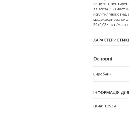
лецитин, пентиленг
asiatica) (150 част.
ксилітилглюкозид, а
мадекасинова кислот
29 (0,02 част./млн),
ХАРАКТЕРИСТИК
Основні
Виробник
ІНФОРМАЦІЯ ДЛ
Ціна:
1 292 ₴