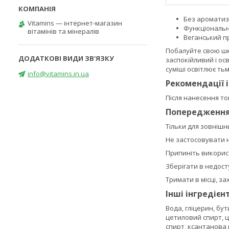
Без ароматиз
Vitamins — інтернет-магазин
Функціональн
вітамінів та мінералів
Веганський п
Побалуйте свою шк
заспокійливий і осв
суміші освітлює ть
info@vitamins.in.ua
Рекомендації 
Після нанесення то
Попередженн
Тільки для зовнішн
Не застосовувати 
Припиніть використ
Зберігати в недосту
Тримати в місці, з
Інші інгредієн
Вода, гліцерин, бу
цетиловий спирт, ц
спирт, ксантанова 