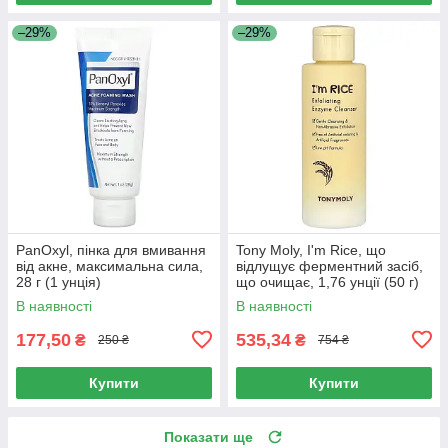
–29%
–29%
PanOxyl, пінка для вмивання
Tony Moly, I'm Rice, що
від акне, максимальна сила,
відлущує ферментний засіб,
28 г (1 унція)
що очищає, 1,76 унції (50 г)
В наявності
В наявності
177,50
535,34
₴
₴
250 ₴
754 ₴
Купити
Купити
Показати ще