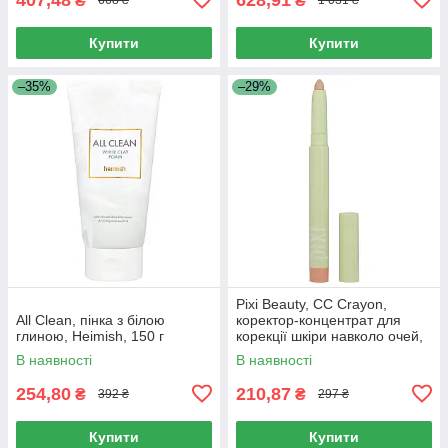
₴
₴
668 ₴
1 031 ₴
Купити
Купити
–35%
–29%
Pixi Beauty, CC Crayon,
All Clean, пінка з білою
коректор-концентрат для
глиною, Heimish, 150 г
корекції шкіри навколо очей,
1,2 г (0,04 унції)
В наявності
В наявності
254,80
210,87
₴
₴
392 ₴
297 ₴
Купити
Купити