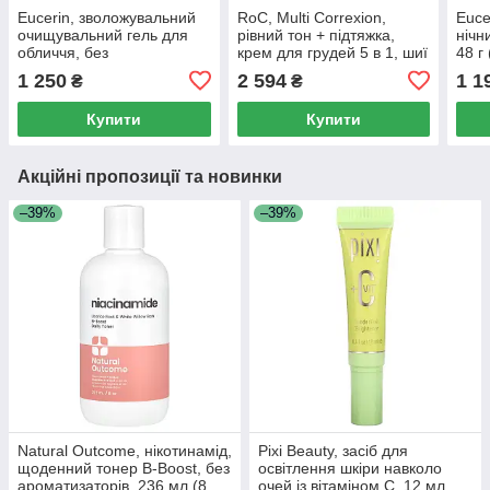
Eucerin, зволожувальний
RoC, Multi Correxion,
Euce
очищувальний гель для
рівний тон + підтяжка,
нічн
обличчя, без
крем для грудей 5 в 1, шиї
48 г 
ароматизаторів, 400 мл
та обличчя, SPF 30, 1,7
1 250
2 594
1 1
₴
₴
(13,5 рідк. унції)
унції (48 г)
Купити
Купити
Акційні пропозиції та новинки
–39%
–39%
Natural Outcome, нікотинамід,
Pixi Beauty, засіб для
щоденний тонер B-Boost, без
освітлення шкіри навколо
ароматизаторів, 236 мл (8
очей із вітаміном C, 12 мл