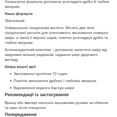
Ультралегка формула допомагає розгладити дрібні й глибокі
зморшки.
Наша формула
Збагачений
Універсальна гіалуронова кислота. Містить два типи
гіалуронової кислоти для інтенсивного зволоження поверхні
шкіри, а також її верхніх шарів, помітно розгладжує дрібні та
глибокі зморшки.
Антиоксидантний комплекс
:
допомагає захистити шкіру від
шкідливих вільних радикалів, надаючи шкірі здорового
вигляду.
Шкіра вашої мрії
Зволоження протягом 72 годин
Помітне зменшення дрібних і глибоких зморшок.
Відновлення водного бар’єру шкіри
Рекомендації із застосування
Вранці або ввечері наносьте масажними рухами на обличчя
та шию після очищення.
Попередження