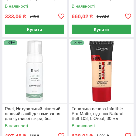
унцій)
(0,4 рідк. унції)
В наявності
В наявності
333,06
660,02
₴
₴
546 ₴
1 082 ₴
Купити
Купити
–39%
–39%
Rael, Натуральний пінистий
Тональна основа Infallible
жіночий засіб для вмивання,
Pro-Matte, відтінок Natural
для чутливої ​​шкіри, без
Buff 103, L'Oreal, 30 мл
запаху, 5 рідких унцій (150
В наявності
В наявності
мл)
407,48
628,91