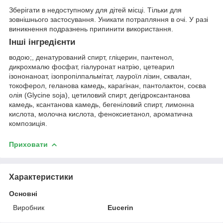
Зберігати в недоступному для дітей місці. Тільки для
зовнішнього застосування. Уникати потрапляння в очі. У разі
виникнення подразнень припинити використання.
Інші інгредієнти
водою;, денатурований спирт, гліцерин, пантенол,
дикрохмалю фосфат, гіалуронат натрію, цетеарил
ізононаноат, ізопропілпальмітат, лауроїл лізин, сквалан,
токоферол, геланова камедь, карагінан, пантолактон, соєва
олія (Glycine soja), цетиловий спирт, дегідроксантанова
камедь, ксантанова камедь, бегеніловий спирт, лимонна
кислота, молочна кислота, феноксиетанол, ароматична
композиція.
Приховати
Характеристики
Основні
Виробник
Eucerin