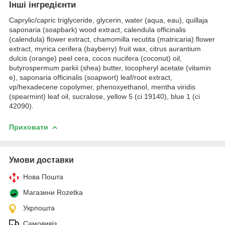
Інші інгредієнти
Caprylic/capric triglyceride, glycerin, water (aqua, eau), quillaja
saponaria (soapbark) wood extract, calendula officinalis
(calendula) flower extract, chamomilla recutita (matricaria) flower
extract, myrica cerifera (bayberry) fruit wax, citrus aurantium
dulcis (orange) peel cera, cocos nucifera (coconut) oil,
butyrospermum parkii (shea) butter, tocopheryl acetate (vitamin
e), saponaria officinalis (soapwort) leaf/root extract,
vp/hexadecene copolymer, phenoxyethanol, mentha viridis
(spearmint) leaf oil, sucralose, yellow 5 (ci 19140), blue 1 (ci
42090).
Приховати
Умови доставки
Нова Пошта
Магазини Rozetka
Укрпошта
Самовивіз