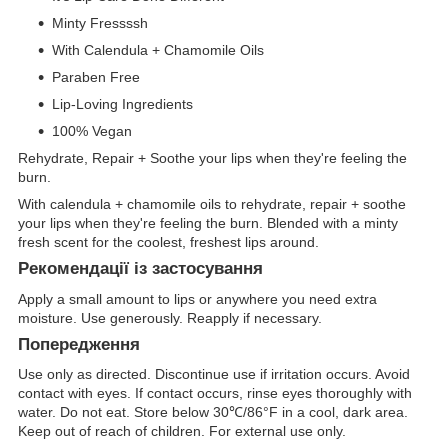
Minty Fressssh
With Calendula + Chamomile Oils
Paraben Free
Lip-Loving Ingredients
100% Vegan
Rehydrate, Repair + Soothe your lips when they're feeling the
burn.
With calendula + chamomile oils to rehydrate, repair + soothe
your lips when they're feeling the burn. Blended with a minty
fresh scent for the coolest, freshest lips around.
Рекомендації із застосування
Apply a small amount to lips or anywhere you need extra
moisture. Use generously. Reapply if necessary.
Попередження
Use only as directed. Discontinue use if irritation occurs. Avoid
contact with eyes. If contact occurs, rinse eyes thoroughly with
water. Do not eat. Store below 30℃/86°F in a cool, dark area.
Keep out of reach of children. For external use only.