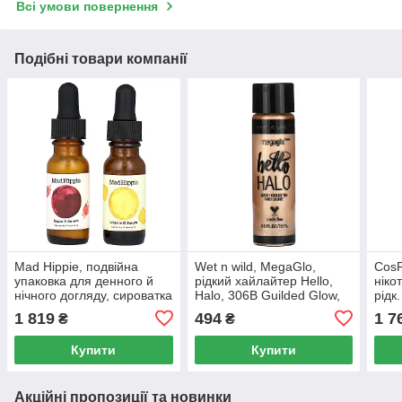
Всі умови повернення
Подібні товари компанії
Mad Hippie, подвійна
Wet n wild, MegaGlo,
CosR
упаковка для денного й
рідкий хайлайтер Hello,
ніко
нічного догляду, сироватка
Halo, 306B Guilded Glow,
рідк.
з вітаміном C і
15 мл (0,5 рідк. унції)
1 819
494
1 7
₴
₴
суперактивною
сироваткою А, 2 флакони
Купити
Купити
по 15
Акційні пропозиції та новинки