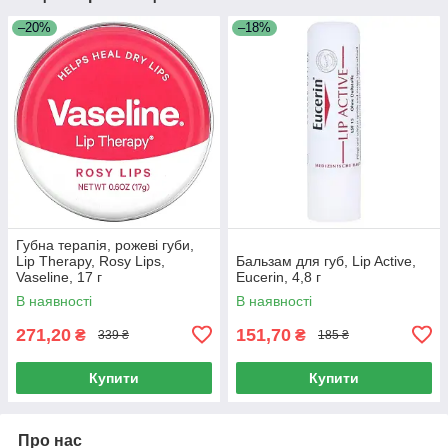
–20%
–18%
Губна терапія, рожеві губи,
Lip Therapy, Rosy Lips,
Бальзам для губ, Lip Active,
Vaseline, 17 г
Eucerin, 4,8 г
В наявності
В наявності
271,20
151,70
₴
₴
339 ₴
185 ₴
Купити
Купити
Про нас