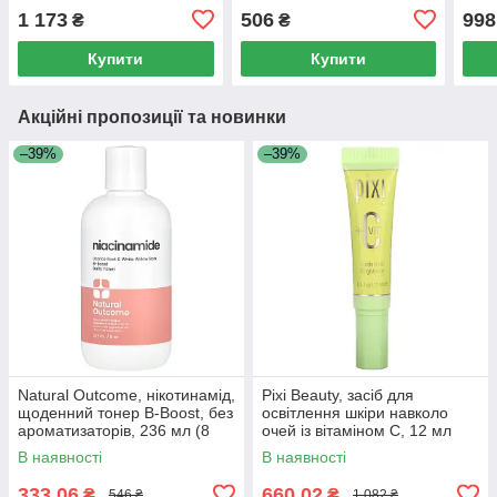
рису, 20 мл (0,67 рідк.
(0,33 рідк. унції)
баку
1 173
506
998
₴
₴
унції)
рідк.
Купити
Купити
Акційні пропозиції та новинки
–39%
–39%
Natural Outcome, нікотинамід,
Pixi Beauty, засіб для
щоденний тонер B-Boost, без
освітлення шкіри навколо
ароматизаторів, 236 мл (8
очей із вітаміном C, 12 мл
унцій)
(0,4 рідк. унції)
В наявності
В наявності
333,06
660,02
₴
₴
546 ₴
1 082 ₴