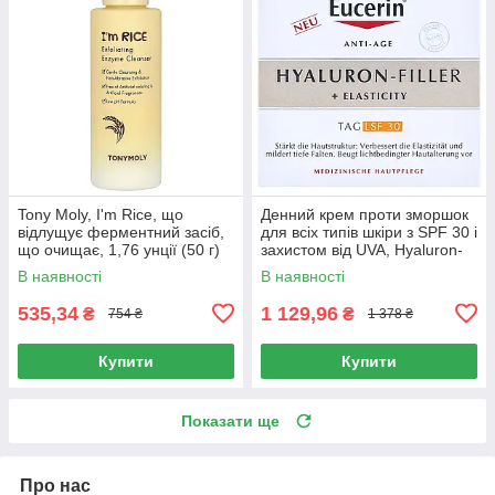
Tony Moly, I'm Rice, що
Денний крем проти зморшок
відлущує ферментний засіб,
для всіх типів шкіри з SPF 30 і
що очищає, 1,76 унції (50 г)
захистом від UVA, Hyaluron-
Filler + Elasticity Day SPF 30,
В наявності
В наявності
Eucerin, 50
535,34
1 129,96
₴
₴
754 ₴
1 378 ₴
Купити
Купити
Показати ще
Про нас