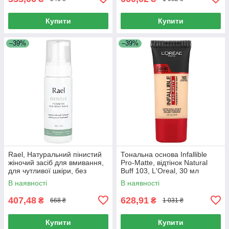
Купити
Купити
–39%
–39%
Rael, Натуральний пінистий
Тональна основа Infallible
жіночий засіб для вмивання,
Pro-Matte, відтінок Natural
для чутливої ​​шкіри, без
Buff 103, L'Oreal, 30 мл
запаху, 5 рідких унцій (150
В наявності
В наявності
мл)
407,48
628,91
₴
₴
668 ₴
1 031 ₴
Купити
Купити