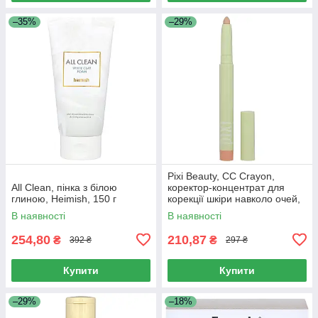
–35%
–29%
Pixi Beauty, CC Crayon,
All Clean, пінка з білою
коректор-концентрат для
глиною, Heimish, 150 г
корекції шкіри навколо очей,
1,2 г (0,04 унції)
В наявності
В наявності
254,80
210,87
₴
₴
392 ₴
297 ₴
Купити
Купити
–29%
–18%