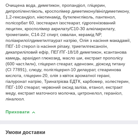
Очищена вода, диметикон, пропандіол, гліцерин,
дипропіленгліколь, кросполімер диметикону/вінілдиметикону,
1,2-гександіол, нікотинамід, бутиленгліколь, пантенол,
полісорбат 60, ізостеарил ізостеарат, гідрогенізований
лецитин, кросполімер акрилату/C10-30 алкілакрилату,
трометамін, C14-22 спирт, сквалан, керамід NP,
поліакрилоїлдиметилтаурат натрію, Олія з насіння макадамії,
ПЕГ-10 стерол із насіння ріпаку, триетилгексаноїн,
дикаприліловий ефір, ПЕГ/ПГ-18/18 диметикон, ксантанова
камедь, арахідил глюкозид, масло ши, екстракт прополісу
(600 част./млн), гліцерил стеарат, аденозин, діоксид титану
(CI 77891), слюду, полігліцерил-10 дилаурат, стеаринова
кислота, гліцерин-20, олія з квіток ароматної герані,
гіалуронат натрію, Тринатрієва ЕДТК, карбомер, холестерин,
ПЕГ-100 стеарат, червоний оксид заліза, етанол, екстракт
меду, екстракт маточного молочка, цитронелол, гераніол,
ліналоол.
Приховати
Умови доставки