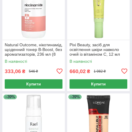
Natural Outcome, нікотинамід,
Pixi Beauty, засіб для
щоденний тонер B-Boost, без
освітлення шкіри навколо
ароматизаторів, 236 мл (8
очей із вітаміном C, 12 мл
унцій)
(0,4 рідк. унції)
В наявності
В наявності
333,06
660,02
₴
₴
546 ₴
1 082 ₴
Купити
Купити
–39%
–39%