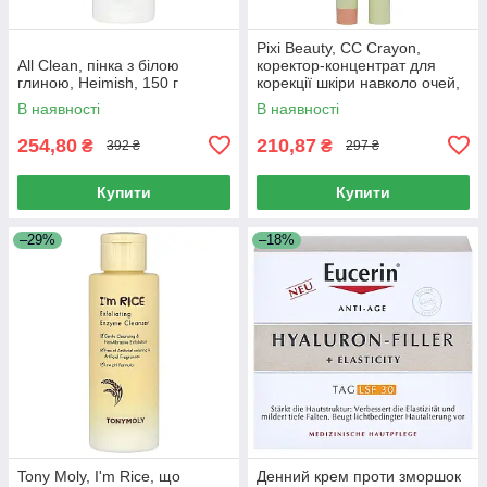
Pixi Beauty, CC Crayon,
All Clean, пінка з білою
коректор-концентрат для
глиною, Heimish, 150 г
корекції шкіри навколо очей,
1,2 г (0,04 унції)
В наявності
В наявності
254,80
210,87
₴
₴
392 ₴
297 ₴
Купити
Купити
–29%
–18%
Tony Moly, I'm Rice, що
Денний крем проти зморшок