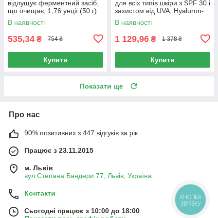
відлущує ферментний засіб,
для всіх типів шкіри з SPF 30 і
що очищає, 1,76 унції (50 г)
захистом від UVA, Hyaluron-
Filler + Elasticity Day SPF 30,
В наявності
В наявності
Eucerin, 50
535,34
1 129,96
₴
₴
754 ₴
1 378 ₴
Купити
Купити
Показати ще
Про нас
90% позитивних з 447 відгуків за рік
Працює з 23.11.2015
м. Львів
вул.Степана Бандери 77, Львів, Україна
Контакти
КНОПКА
ЗВ'ЯЗКУ
Сьогодні працює з 10:00 до 18:00