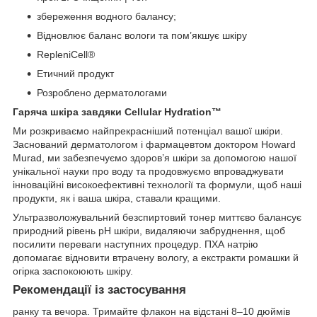
збереження водного балансу;
Відновлює баланс вологи та пом’якшує шкіру
RepleniCell®
Етичний продукт
Розроблено дерматологами
Гаряча шкіра завдяки Cellular Hydration™
Ми розкриваємо найпрекрасніший потенціал вашої шкіри.
Заснований дерматологом і фармацевтом доктором Howard
Murad, ми забезпечуємо здоров’я шкіри за допомогою нашої
унікальної науки про воду та продовжуємо впроваджувати
інноваційні високоефективні технології та формули, щоб наші
продукти, як і ваша шкіра, ставали кращими.
Ультразволожувальний безспиртовий тонер миттєво балансує
природний рівень pH шкіри, видаляючи забруднення, щоб
посилити переваги наступних процедур. ПХА натрію
допомагає відновити втрачену вологу, а екстракти ромашки й
огірка заспокоюють шкіру.
Рекомендації із застосування
ранку та вечора. Тримайте флакон на відстані 8–10 дюймів