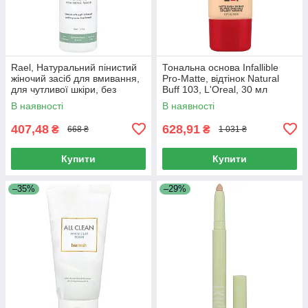
Rael, Натуральний пінистий
Тональна основа Infallible
жіночий засіб для вмивання,
Pro-Matte, відтінок Natural
для чутливої ​​шкіри, без
Buff 103, L'Oreal, 30 мл
запаху, 5 рідких унцій (150
В наявності
В наявності
мл)
407,48
628,91
₴
₴
668 ₴
1 031 ₴
Купити
Купити
–35%
–29%