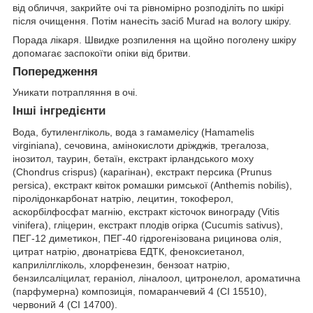
від обличчя, закрийте очі та рівномірно розподіліть по шкірі
після очищення. Потім нанесіть засіб Murad на вологу шкіру.
Порада лікаря. Швидке розпилення на щойно поголену шкіру
допомагає заспокоїти опіки від бритви.
Попередження
Уникати потрапляння в очі.
Інші інгредієнти
Вода, бутиленгліколь, вода з гамамелісу (Hamamelis
virginiana), сечовина, амінокислоти дріжджів, трегалоза,
інозитол, таурин, бетаїн, екстракт ірландського моху
(Chondrus crispus) (карагінан), екстракт персика (Prunus
persica), екстракт квіток ромашки римської (Anthemis nobilis),
піролідонкарбонат натрію, лецитин, токоферол,
аскорбілфосфат магнію, екстракт кісточок винограду (Vitis
vinifera), гліцерин, екстракт плодів огірка (Cucumis sativus),
ПЕГ-12 диметикон, ПЕГ-40 гідрогенізована рицинова олія,
цитрат натрію, двонатрієва ЕДТК, феноксиетанол,
каприлілгліколь, хлорфенезин, бензоат натрію,
бензилсаліцилат, гераніол, ліналоол, цитронелол, ароматична
(парфумерна) композиція, помаранчевий 4 (CI 15510),
червоний 4 (CI 14700).