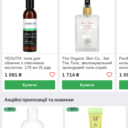
YEOUTH, тонік для
The Organic Skin Co., Set
Paci
обличчя з гліколевою
The Tone, зволожувальний
кола
кислотою, 178 мл (6 рідк.
трояндовий тонік-спрей,
моло
унцій)
100 мл (3,4 рідк. унції)
апел
1 091
1 714
1 0
₴
₴
140 м
Купити
Купити
Акційні пропозиції та новинки
–39%
–39%