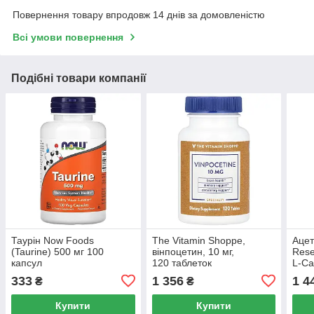
Повернення товару впродовж 14 днів за домовленістю
Всі умови повернення
Подібні товари компанії
Таурін Now Foods
The Vitamin Shoppe,
Ацет
(Taurine) 500 мг 100
вінпоцетин, 10 мг,
Rese
капсул
120 таблеток
L-Ca
капс
333
1 356
1 4
₴
₴
Купити
Купити