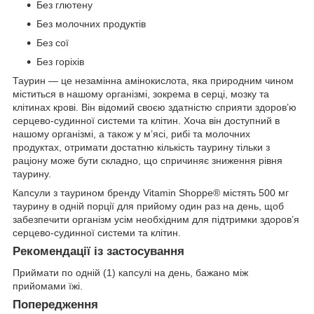
Без глютену
Без молочних продуктів
Без сої
Без горіхів
Таурин — це незамінна амінокислота, яка природним чином
міститься в нашому організмі, зокрема в серці, мозку та
клітинах крові. Він відомий своєю здатністю сприяти здоров’ю
серцево-судинної системи та клітин. Хоча він доступний в
нашому організмі, а також у м’ясі, рибі та молочних
продуктах, отримати достатню кількість таурину тільки з
раціону може бути складно, що спричиняє зниження рівня
таурину.
Капсули з таурином бренду Vitamin Shoppe® містять 500 мг
таурину в одній порції для прийому один раз на день, щоб
забезпечити організм усім необхідним для підтримки здоров’я
серцево-судинної системи та клітин.
Рекомендації із застосування
Приймати по одній (1) капсулі на день, бажано між
прийомами їжі.
Попередження