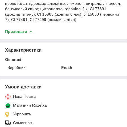
пропілгалат, гідроксид алюмінію, лимонен, цитраль, ліналоол,
бензиловий спирт, цитронелол, гераніол, [+/- CI 77891
(діоксид титану), CI 15985 (жовтий 6 лак), ci 15850 (червоний
7), CI 77491, CI 77499 (оксиди заліза)].
Приховати
Характеристики
Основні
Виробник
Fresh
Умови доставки
Нова Пошта
Магазини Rozetka
Укрпошта
Самовивіз