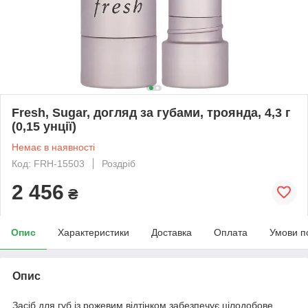
Fresh, Sugar, догляд за губами, троянда, 4,3 г
(0,15 унції)
Немає в наявності
Код: FRH-15503
Роздріб
2 456
₴
Опис
Характеристики
Доставка
Оплата
Умови п
Опис
Засіб для губ із рожевим відтінком забезпечує цілодобове