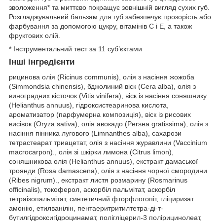
зволоження* та миттєво покращує зовнішній вигляд сухих губ.
Розгладжувальний бальзам для губ забезпечує прозорість або
фарбування за допомогою цукру, вітамінів C і E, а також
фруктових олій.
* Інструментальний тест за 11 суб’єктами
Інші інгредієнти
рицинова олія (Ricinus communis), олія з насіння жожоба
(Simmondsia chinensis), бджолиний віск (Cera alba), олія з
виноградних кісточок (Vitis vinifera), віск із насіння соняшнику
(Helianthus annuus), гідроксистеаринова кислота,
ароматизатор (парфумерна композиція), віск із рисових
висівок (Oryza sativa), олія авокадо (Persea gratissima), олія з
насіння пінника лугового (Limnanthes alba), сахарози
тетрастеарат триацетат, олія з насіння журавлини (Vaccinium
macrocarpon)., олія зі шкірки лимона (Citrus limon),
соняшникова олія (Helianthus annuus), екстракт дамаської
троянди (Rosa damascena), олія з насіння чорної смородини
(Ribes nigrum)., екстракт листя розмарину (Rosmarinus
officinalis), токоферол, аскорбіл пальмітат, аскорбіл
тетраізопальмітат, синтетичний фторфлогопіт, гліциризат
амонію, етилванілін, пентаеритритилтетра-ді-т-
бутилгідроксигідроцинамат, полігліцерил-3 полірицинолеат,