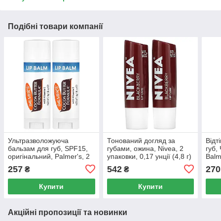
Подібні товари компанії
Ультразволожуюча
Тонований догляд за
Відт
бальзам для губ, SPF15,
губами, ожина, Nivea, 2
губ,
оригінальний, Palmer's, 2
упаковки, 0,17 унції (4,8 г)
Balm
шт, 0,30 унцій (0,8 г)
кожна
257
542
270
₴
₴
Купити
Купити
Акційні пропозиції та новинки