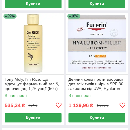
Купити
Купити
–29%
–18%
Tony Moly, I'm Rice, що
Денний крем проти зморшок
відлущує ферментний засіб,
для всіх типів шкіри з SPF 30 і
що очищає, 1,76 унції (50 г)
захистом від UVA, Hyaluron-
Filler + Elasticity Day SPF 30,
В наявності
В наявності
Eucerin, 50
535,34
1 129,96
₴
₴
754 ₴
1 378 ₴
Купити
Купити