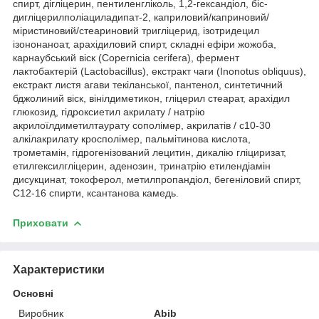
спирт, дігліцерин, пентиленгліколь, 1,2-гександіол, біс-
дигліцерилполіациладипат-2, каприловий/каприновий/
міристиновий/стеариновий тригліцерид, ізотридецил
ізононаноат, арахідиловий спирт, складні ефіри жожоба,
карнаубський віск (Copernicia cerifera), фермент
лактобактерій (Lactobacillus), екстракт чаги (Inonotus obliquus),
екстракт листя агави текіланської, пантенол, синтетичний
бджолиний віск, вінілдиметикон, гліцерил стеарат, арахідил
глюкозид, гідроксиетил акрилату / натрію
акрилоїлдиметилтаурату сополімер, акрилатів / c10-30
алкілакрилату кросполімер, пальмітинова кислота,
трометамін, гідрогенізований лецитин, дикалію гліциризат,
етилгексилгліцерин, аденозин, тринатрію етилендіамін
дисукцинат, токоферол, метилпропандіол, бегеніловий спирт,
С12-16 спирти, ксантанова камедь.
Приховати
Характеристики
Основні
Виробник
Abib