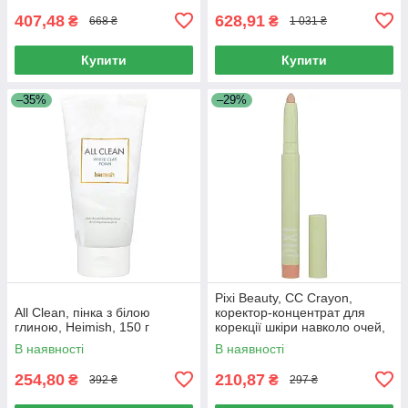
407,48
628,91
₴
₴
668 ₴
1 031 ₴
Купити
Купити
–35%
–29%
Pixi Beauty, CC Crayon,
All Clean, пінка з білою
коректор-концентрат для
глиною, Heimish, 150 г
корекції шкіри навколо очей,
1,2 г (0,04 унції)
В наявності
В наявності
254,80
210,87
₴
₴
392 ₴
297 ₴