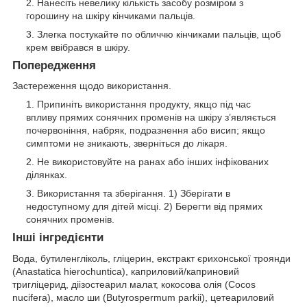
Нанесіть невелику кількість засобу розміром з
горошину на шкіру кінчиками пальців.
Злегка постукайте по обличчю кінчиками пальців, щоб
крем ввібрався в шкіру.
Попередження
Застереження щодо використання.
Припиніть використання продукту, якщо під час
впливу прямих сонячних променів на шкіру з’являється
почервоніння, набряк, подразнення або висип; якщо
симптоми не зникають, зверніться до лікаря.
Не використовуйте на ранах або інших інфікованих
ділянках.
Використання та зберігання. 1) Зберігати в
недоступному для дітей місці. 2) Берегти від прямих
сонячних променів.
Інші інгредієнти
Вода, бутиленгліколь, гліцерин, екстракт єрихонської троянди
(Anastatica hierochuntica), каприловий/каприновий
тригліцерид, діізостеарил малат, кокосова олія (Cocos
nucifera), масло ши (Butyrospermum parkii), цетеариловий