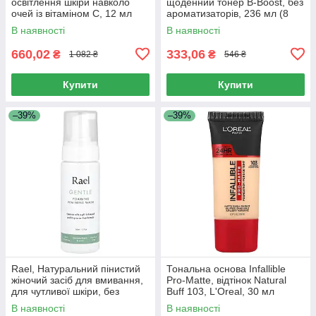
освітлення шкіри навколо
щоденний тонер B-Boost, без
очей із вітаміном C, 12 мл
ароматизаторів, 236 мл (8
(0,4 рідк. унції)
унцій)
В наявності
В наявності
660,02
333,06
₴
₴
1 082 ₴
546 ₴
Купити
Купити
–39%
–39%
Rael, Натуральний пінистий
Тональна основа Infallible
жіночий засіб для вмивання,
Pro-Matte, відтінок Natural
для чутливої ​​шкіри, без
Buff 103, L'Oreal, 30 мл
запаху, 5 рідких унцій (150
В наявності
В наявності
мл)