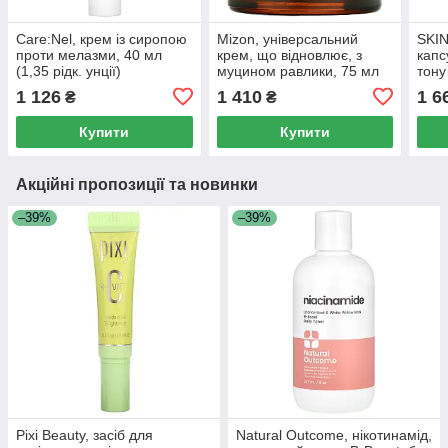
Care:Nel, крем із сиропою
Mizon, універсальний
SKIN
проти мелазми, 40 мл
крем, що відновлює, з
капс
(1,35 рідк. унції)
муцином равлики, 75 мл
тону
(2,53 рідк. унції)
цент
1 126
1 410
1 6
₴
₴
унції
Купити
Купити
Акційні пропозиції та новинки
–39%
–39%
Pixi Beauty, засіб для
Natural Outcome, нікотинамід,