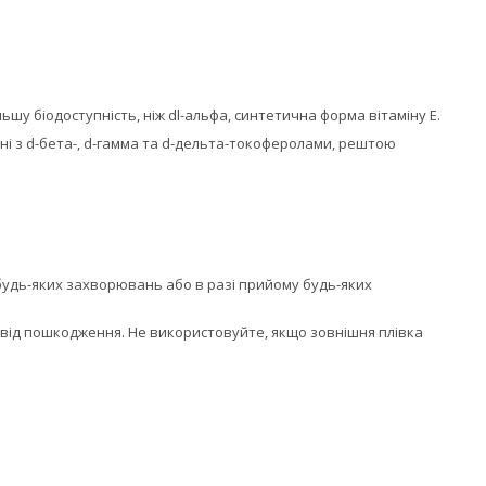
ьшу біодоступність, ніж dl-альфа, синтетична форма вітаміну E.
ні з d-бета-, d-гамма та d-дельта-токоферолами, рештою
 будь-яких захворювань або в разі прийому будь-яких
ст від пошкодження. Не використовуйте, якщо зовнішня плівка