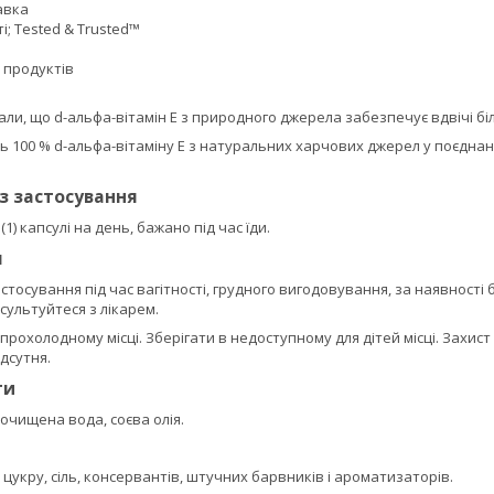
авка
і; Tested & Trusted™
 продуктів
ли, що d-альфа-вітамін E з природного джерела забезпечує вдвічі біл
ь 100 % d-альфа-вітаміну E з натуральних харчових джерел у поєднан
із застосування
1) капсулі на день, бажано під час їди.
я
тосування під час вагітності, грудного вигодовування, за наявності
ультуйтеся з лікарем.
 прохолодному місці. Зберігати в недоступному для дітей місці. Захи
дсутня.
ти
 очищена вода, соєва олія.
 цукру, сіль, консервантів, штучних барвників і ароматизаторів.