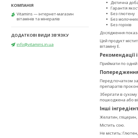
Дієтична доб
Гарантія якост
Без глютену
Vitamins — інтернет-магазин
вітамінів та мінералів
Без молочних
Без горіхів
Дослідження показа
Цей продукт містит
info@vitamins.in.ua
вітаміну E.
Рекомендації 
Приймати по одній (
Попередженн
Перед початком зас
препаратів проконс
Зберігати в сухому
пошкоджена або ві
Інші інгредієн
Желатин, гліцерин,
Містить сою.
Не містить: Глютен,