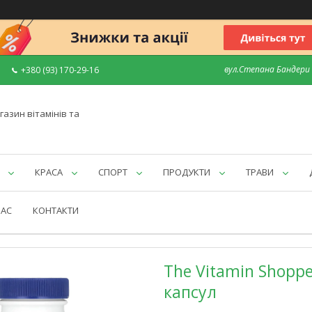
вул.Степана Бандери 7
+380 (93) 170-29-16
газин вітамінів та
КРАСА
СПОРТ
ПРОДУКТИ
ТРАВИ
НАС
КОНТАКТИ
The Vitamin Shoppe,
капсул