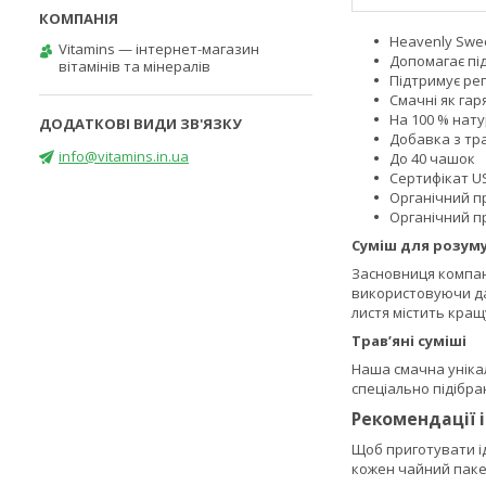
Heavenly Swee
Vitamins — інтернет-магазин
Допомагає пі
вітамінів та мінералів
Підтримує ре
Смачні як гаря
На 100 % нат
Добавка з тр
info@vitamins.in.ua
До 40 чашок
Сертифікат U
Органічний п
Органічний п
Суміш для розуму,
Засновниця компані
використовуючи дав
листя містить кращ
Трав’яні суміші
Наша смачна унікаль
спеціально підібра
Рекомендації 
Щоб приготувати іде
кожен чайний пакети