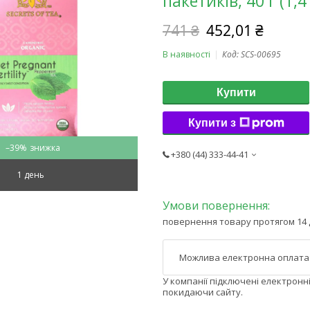
пакетиків, 40 г (1,4
741 ₴
452,01 ₴
В наявності
Код:
SCS-00695
Купити
Купити з
–39%
+380 (44) 333-44-41
1 день
повернення товару протягом 14 
У компанії підключені електронн
покидаючи сайту.