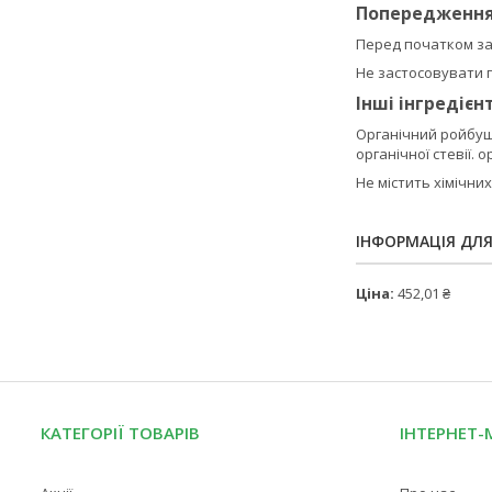
Попередженн
Перед початком за
Не застосовувати пі
Інші інгредієн
Органічний ройбуш,
органічної стевії. 
Не містить хімічни
ІНФОРМАЦІЯ ДЛ
Ціна:
452,01 ₴
КАТЕГОРІЇ ТОВАРІВ
ІНТЕРНЕТ-