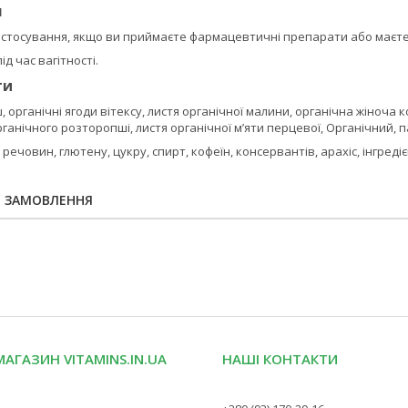
я
стосування, якщо ви приймаєте фармацевтичні препарати або маєте
д час вагітності.
ти
 органічні ягоди вітексу, листя органічної малини, органічна жіноча к
органічного розторопші, листя органічної м’яти перцевої, Органічний, 
х речовин, глютену, цукру, спирт, кофеїн, консервантів, арахіс, інгре
Я ЗАМОВЛЕННЯ
МАГАЗИН VITAMINS.IN.UA
НАШІ КОНТАКТИ