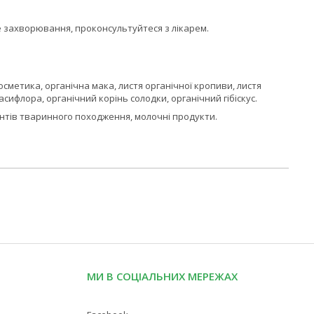
 захворювання, проконсультуйтеся з лікарем.
осметика, органічна мака, листя органічної кропиви, листя
пасифлора, органічний корінь солодки, органічний гібіскус.
дієнтів тваринного походження, молочні продукти.
МИ В СОЦІАЛЬНИХ МЕРЕЖАХ