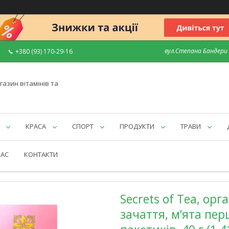
вул.Степана Бандери 7
+380 (93) 170-29-16
газин вітамінів та
КРАСА
СПОРТ
ПРОДУКТИ
ТРАВИ
НАС
КОНТАКТИ
Secrets of Tea, ор
зачаття, м’ята пер