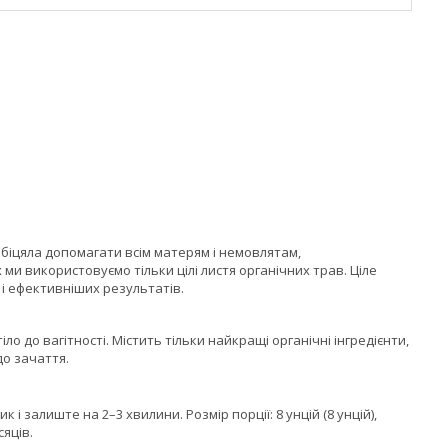
ообіцяла допомагати всім матерям і немовлятам,
ми використовуємо тільки цілі листя органічних трав. Ціле
 і ефективніших результатів.
о до вагітності. Містить тільки найкращі органічні інгредієнти,
до зачаття.
і залиште на 2–3 хвилини. Розмір порції: 8 унцій (8 унцій),
сяців.