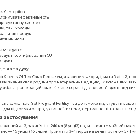
t Conception
дтримувати фертильність
продуктивну систему
чі, так і холодні
уральний продукт
ав’яним чаєм
SDA Organic
родукт, сертифікований CU
родукт
 тіла та духу
ї Secrets Of Tea Сама Бенсалем, яка живе у Флориді, мати 3 дітей, п
ні знання своєї родини про натуральну медицину. У всіх наших чаях 
у якість трав, кращий смак і більше користі для здоров’я для швидших
на суміш чаю Get Pregnant Fertility Tea допоможе підготувати ваше тіл
ні для підтримки репродуктивної системи, фертильності та здатності 
із застосування
альний чай, закип’ятіть 240 мл (8 унцій) води. Насипте чайний пакетик 
к — 16 унцій (16 унцій). Приймати 3–4 порції на день протягом 3–4 мі