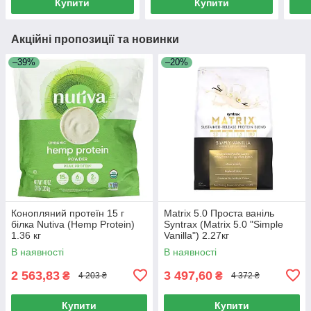
Купити
Купити
Акційні пропозиції та новинки
–39%
–20%
Конопляний протеїн 15 г
Matrix 5.0 Проста ваніль
білка Nutiva (Hemp Protein)
Syntrax (Matrix 5.0 "Simple
1.36 кг
Vanilla") 2.27кг
В наявності
В наявності
2 563,83
3 497,60
₴
₴
4 203 ₴
4 372 ₴
Купити
Купити