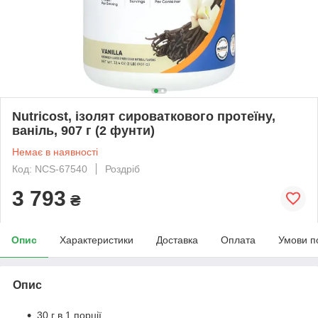
Nutricost, ізолят сироваткового протеїну,
ваніль, 907 г (2 фунти)
Немає в наявності
Код: NCS-67540
Роздріб
3 793
₴
Опис
Характеристики
Доставка
Оплата
Умови п
Опис
30 г в 1 порції