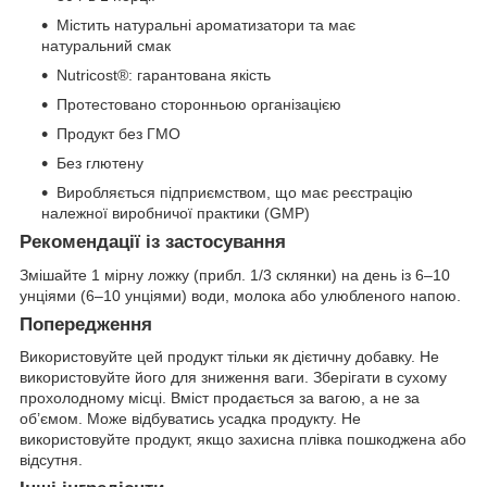
Містить натуральні ароматизатори та має
натуральний смак
Nutricost®: гарантована якість
Протестовано сторонньою організацією
Продукт без ГМО
Без глютену
Виробляється підприємством, що має реєстрацію
належної виробничої практики (GMP)
Рекомендації із застосування
Змішайте 1 мірну ложку (прибл. 1/3 склянки) на день із 6–10
унціями (6–10 унціями) води, молока або улюбленого напою.
Попередження
Використовуйте цей продукт тільки як дієтичну добавку. Не
використовуйте його для зниження ваги. Зберігати в сухому
прохолодному місці. Вміст продається за вагою, а не за
об’ємом. Може відбуватись усадка продукту. Не
використовуйте продукт, якщо захисна плівка пошкоджена або
відсутня.