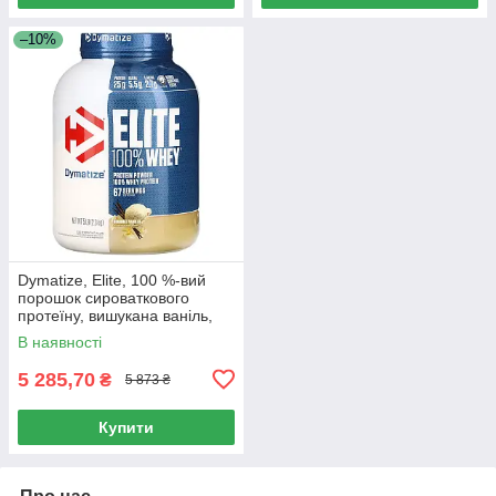
–10%
Dymatize, Elite, 100 %-вий
порошок сироваткового
протеїну, вишукана ваніль,
2,3 кг (5 фунтів)
В наявності
5 285,70
₴
5 873 ₴
Купити