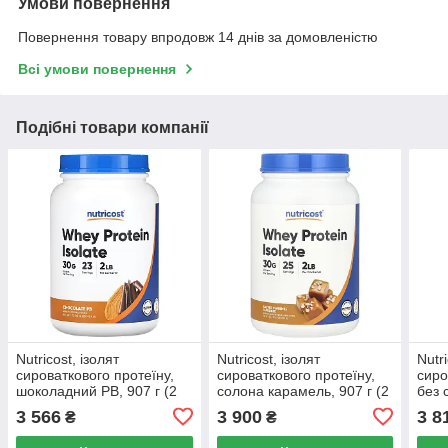
Умови повернення
Повернення товару впродовж 14 днів за домовленістю
Всі умови повернення
Подібні товари компанії
Nutricost, ізолят
Nutricost, ізолят
Nutri
сироваткового протеїну,
сироваткового протеїну,
сиро
шоколадний PB, 907 г (2
солона карамель, 907 г (2
без 
фунти)
фунти)
г (2
3 566
3 900
3 8
₴
₴